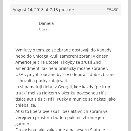
August 14, 2018 at 7:15 pm
#5430
REPLY
Daniela
Guest
Vymluvy o tom, ze se zbrane dostavaji do Kanady
nebo do Chicaga kvuli zamoreni zbrani v dnesni
Americe je cira utopie. I kdyby se zrusil 2nd
amendment, tak neni prakticky mozne zbrane v
USA vymytit- obcane by si v odebiraci dobe zbrane
schovali a pusky zatajovali.
Ja si pamatuji dobu v Georgii, kde kazdy “pick up
truck” mel za ridicem v okenku povesenou rifle,
tisice aut s tisici rifli. Pusky a munice se nekazi jako
chleba, ze.
At si to liberalove zkusi, bez aktivnich zbrani ve
verejnem prostoru budou pak mit zbrane jen
gauneri.
Drogy jsou take zakazane a na severu Statu je