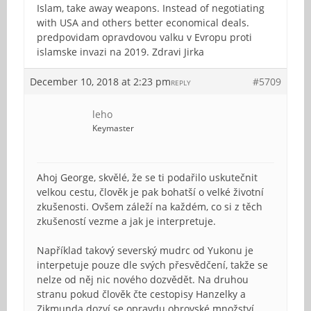
Islam, take away weapons. Instead of negotiating
with USA and others better economical deals.
predpovidam opravdovou valku v Evropu proti
islamske invazi na 2019. Zdravi Jirka
December 10, 2018 at 2:23 pm
#5709
REPLY
leho
Keymaster
Ahoj George, skvělé, že se ti podařilo uskutečnit
velkou cestu, člověk je pak bohatší o velké životní
zkušenosti. Ovšem záleží na každém, co si z těch
zkušeností vezme a jak je interpretuje.
Například takový severský mudrc od Yukonu je
interpetuje pouze dle svých přesvědčení, takže se
nelze od něj nic nového dozvědět. Na druhou
stranu pokud člověk čte cestopisy Hanzelky a
Zikmunda dozví se opravdu obrovské množství