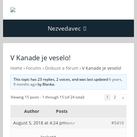
Nezvedavec
Domů
V Kanade je veselo!
Fórum
Home
›
Forums
›
Diskuze a fórum
›
V Kanade je veselo!
This topic has 23 replies, 2 voices, and was last updated
6 years,
9 months ago
by
Blanka
.
O Nezvědavci
Viewing 15 posts - 1 through 15 (of 24 total)
1
2
→
Kontakt
Author
Posts
August 5, 2018 at 4:24 pm
#5410
REPLY