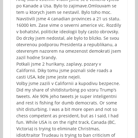
po Kanade a Usa. Bylo to zajimave.Omlouvam se
tem u ktorych jsem se nestavil. Bylo toho moc.
Navstivili jsme 4 canadian provinces a 21 us statu.
16000 km. Zase vime o severni americe vic. Rozdily
v bohatstvi, politicke ideologii byly casto obrovsky.
Do drzky jsem nedostal, ale bylo to blizko. Se svou
otevrenou podporou Presidenta a republikanu, a
otevrenym nazorem na omezenost demokrati jsem
zazil hodne Srandy.
Potkali jsme 2 hurikany, zaplavy, pozary v
Californii. Diky tomu jsme poznali side roads a
casti USA, kde jsme jeste nejeli.
Volby jsme zazili v Californii a kupodivu bezpecne.
Did my share of shitdisturbing po vzoru Trump’s
tweets. Ale 90% jeho tweets je super inteligentni
and rest is fishing for dumb democrats. Or some
shit disturbing. I was a bit more open and not so
chess competent as president, but as I said, I had
fun. While USA is on the right track, Canada (BC,
Victoria) is trying to eliminate Christmas,
idiot/traitor Trudeau is trying to ban criticism of