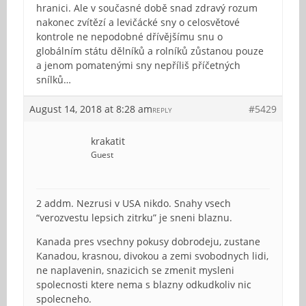
hranici. Ale v současné době snad zdravý rozum
nakonec zvítězí a levičácké sny o celosvětové
kontrole ne nepodobné dřívějšímu snu o
globálním státu dělníků a rolníků zůstanou pouze
a jenom pomatenými sny nepříliš příčetných
snílků…
August 14, 2018 at 8:28 am
#5429
REPLY
krakatit
Guest
2 addm. Nezrusi v USA nikdo. Snahy vsech
“verozvestu lepsich zitrku” je sneni blaznu.
Kanada pres vsechny pokusy dobrodeju, zustane
Kanadou, krasnou, divokou a zemi svobodnych lidi,
ne naplavenin, snazicich se zmenit mysleni
spolecnosti ktere nema s blazny odkudkoliv nic
spolecneho.