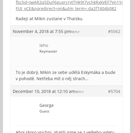
fbclid=IwAR2q5DuF6guxrcrytTHk9t7vchkRxkVEF7Vn1Y4j77y
FUt_yCE&noredirect=on&utm_term=.da2f7404b082
Radeji at Mikin zustane v Thaisku.
November 4, 2018 at 7:55 pm
#5562
REPLY
leho
Keymaster
To je dobrý, Mikin ze sebe udělá Eskymáka a bude
v pohodě. Netřeba mít o něj strach…
December 10, 2018 at 12:10 am
#5704
REPLY
George
Guest
Ahoj skoro vsichni. Vratili jsme se z velkeho vyletu