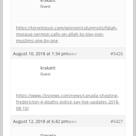
krakatit
Guest
https://torontosun.com/opinion/columnists/fatah-
mosque-sermon-calls-on-allah-to-slay-non-
muslims-one-by-one
August 10, 2018 at 1:34 pm
#5426
REPLY
krakatit
Guest
https://www.cbsnews.com/news/canada-shooting-
fredericton-4-deaths-police-say-live-updates-2018-
08-10/
August 12, 2018 at 6:42 pm
#5427
REPLY
Daniela