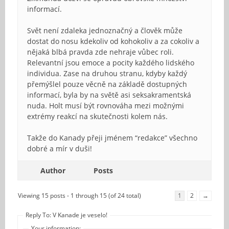
informací.
Svět není zdaleka jednoznačný a člověk může
dostat do nosu kdekoliv od kohokoliv a za cokoliv a
nějaká blbá pravda zde nehraje vůbec roli.
Relevantní jsou emoce a pocity každého lidského
individua. Zase na druhou stranu, kdyby každý
přemýšlel pouze věcně na základě dostupných
informací, byla by na světě asi seksakramentská
nuda. Holt musí být rovnováha mezi možnými
extrémy reakcí na skutečnosti kolem nás.
Takže do Kanady přeji jménem “redakce” všechno
dobré a mír v duši!
Author
Posts
Viewing 15 posts - 1 through 15 (of 24 total)
1
2
→
Reply To: V Kanade je veselo!
Your information: