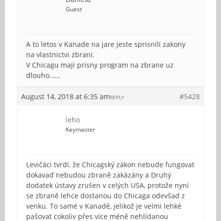
Guest
A to letos v Kanade na jare jeste sprisnili zakony
na vlastnictvi zbrani.
V Chicagu maji prisny program na zbrane uz
dlouho……
August 14, 2018 at 6:35 am
#5428
REPLY
leho
Keymaster
Levičáci tvrdí, že Chicagský zákon nebude fungovat
dokavaď nebudou zbraně zakázány a Druhý
dodatek ústavy zrušen v celých USA, protože nyní
se zbraně lehce dostanou do Chicaga odevšad z
venku. To samé v Kanadě, jelikož je velmi lehké
pašovat cokoliv přes více méně nehlídanou