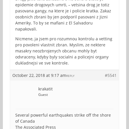
epidemie drogovych umrti, – vetsina drog je totiz
pasovana gangy, na ktere je i policie kratka. Zakaz
osobnich zbrani by jen podporil pasovani z Jizni
Ameriky. To by se mafiani z El Salvadoru
napakovali.
Nicmene, ja jsem pro rozumnou kontrolu a vetting
pro povoleni vlastnit zbran. Myslim, ze nektere
masakry neozbrojenych obcanu mohly byt
odvraceny, kdyby byly socialni a policejni organy
dukladnejsi ve sve kontrole.
October 22, 2018 at 9:17 am
#5541
REPLY
krakatit
Guest
Several powerful earthquakes strike off the shore
of Canada
The Associated Press