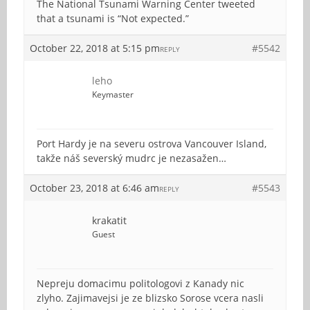
The National Tsunami Warning Center tweeted
that a tsunami is “Not expected.”
October 22, 2018 at 5:15 pm
#5542
REPLY
leho
Keymaster
Port Hardy je na severu ostrova Vancouver Island,
takže náš severský mudrc je nezasažen…
October 23, 2018 at 6:46 am
#5543
REPLY
krakatit
Guest
Nepreju domacimu politologovi z Kanady nic
zlyho. Zajimavejsi je ze blizsko Sorose vcera nasli