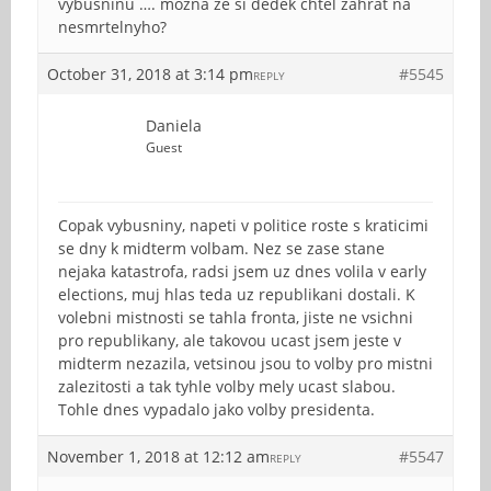
vybusninu …. mozna ze si dedek chtel zahrat na
nesmrtelnyho?
October 31, 2018 at 3:14 pm
#5545
REPLY
Daniela
Guest
Copak vybusniny, napeti v politice roste s kraticimi
se dny k midterm volbam. Nez se zase stane
nejaka katastrofa, radsi jsem uz dnes volila v early
elections, muj hlas teda uz republikani dostali. K
volebni mistnosti se tahla fronta, jiste ne vsichni
pro republikany, ale takovou ucast jsem jeste v
midterm nezazila, vetsinou jsou to volby pro mistni
zalezitosti a tak tyhle volby mely ucast slabou.
Tohle dnes vypadalo jako volby presidenta.
November 1, 2018 at 12:12 am
#5547
REPLY