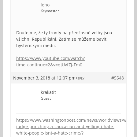
leho
Keymaster
Doufejme, že ty fronty na předčasné volby jsou
všichni Republikáni. Zatím se můžeme bavit
hysterickými médii:
https://www.youtube.com/watch?
time_continue=2&v=qjUvfZj-Fm0
November 3, 2018 at 12:07 pm
#5548
REPLY
krakatit
Guest
https://www.washingtonpost.com/news/worldviews/wp/201
judge-punching-a-caucasian-and-yelling-i-hate-
white-people-isnt-a-hate-crime/?