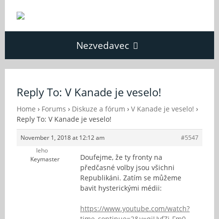
Nezvedavec
Domů
Reply To: V Kanade je veselo!
Fórum
Home
›
Forums
›
Diskuze a fórum
›
V Kanade je veselo!
›
Reply To: V Kanade je veselo!
November 1, 2018 at 12:12 am
#5547
O Nezvědavci
leho
Doufejme, že ty fronty na
Keymaster
předčasné volby jsou všichni
Kontakt
Republikáni. Zatím se můžeme
bavit hysterickými médii:
https://www.youtube.com/watch?
time_continue=2&v=qjUvfZj-Fm0