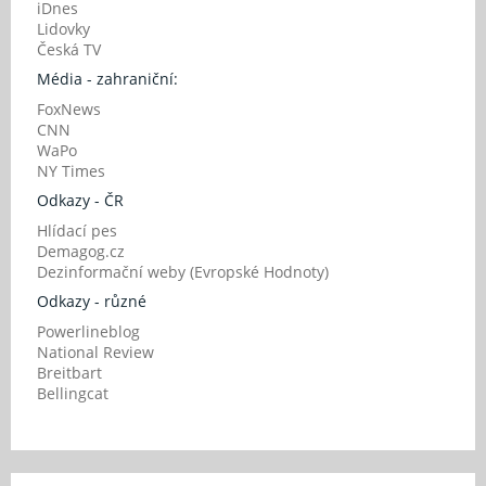
iDnes
Lidovky
Česká TV
Média - zahraniční:
FoxNews
CNN
WaPo
NY Times
Odkazy - ČR
Hlídací pes
Demagog.cz
Dezinformační weby (Evropské Hodnoty)
Odkazy - různé
Powerlineblog
National Review
Breitbart
Bellingcat