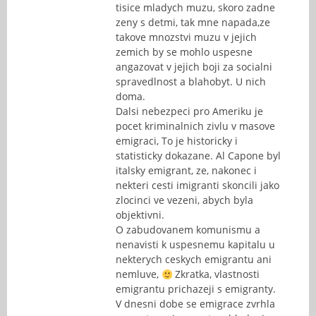
tisice mladych muzu, skoro zadne
zeny s detmi, tak mne napada,ze
takove mnozstvi muzu v jejich
zemich by se mohlo uspesne
angazovat v jejich boji za socialni
spravedlnost a blahobyt. U nich
doma.
Dalsi nebezpeci pro Ameriku je
pocet kriminalnich zivlu v masove
emigraci, To je historicky i
statisticky dokazane. Al Capone byl
italsky emigrant, ze, nakonec i
nekteri cesti imigranti skoncili jako
zlocinci ve vezeni, abych byla
objektivni.
O zabudovanem komunismu a
nenavisti k uspesnemu kapitalu u
nekterych ceskych emigrantu ani
nemluve,
Zkratka, vlastnosti
emigrantu prichazeji s emigranty.
V dnesni dobe se emigrace zvrhla