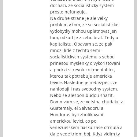
dochazi, ze socialisticky system
proste nefunguje.
Na druhe strane je ale velky
problem v tom, ze se socialisticke
vydobytky mohou uplatnovat jen
tam, odkud je z ceho brat. Tedy u
kapitalistu. Obavam se, ze pak
mnozi lide z techto semi-
socialistickych systemu s sebou
prinesou myslenky o vykoristovani
a podrzi si revolucni mentalitu ,
kterou tak potrebuje americka
levice, Nasledne je nebezpeci, ze
nahlodaji i nas svobodny system.
Nebo se alespon budou snazit.
Domnivam se, ze vetsina chudaku z
Guatemaly, el Salvadoru a
Honduras byli zbulikovani
americkou levici, co po
venezuelskem fiasku zase otrnula a
dale vede tridni boj..Kdyz vidim ty