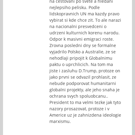
na cestovani po svete a hledani
nejlepsiho pelisku. Podle
lidskopravnich UN ma kazdy pravo
vybirat si kde chce zit. To ale narazi
na nacionalni presvedceni o
udrzeni kulturnich korenu narodu.
Odpor k masivni emigraci roste.
Zrovna posledni dny se formalne
vyjadrilo Polsko a Australie, ze se
nehodlaji pripojit k Globalnimu
paktu o uprchlicich. Na tom ma
jiste i zasluhu D.Trump, protoze on
jako prvni se odvazil prohlasit, ze
nebude podporovat humanitarni
globalni projekty, ale jeho snaha je
ochrana svych spoluobcanu..
President to ma velmi tezke jak tyto
nazory prosazovat, protoze i v
Americe uz je zahnizdena ideologie
marxismu.