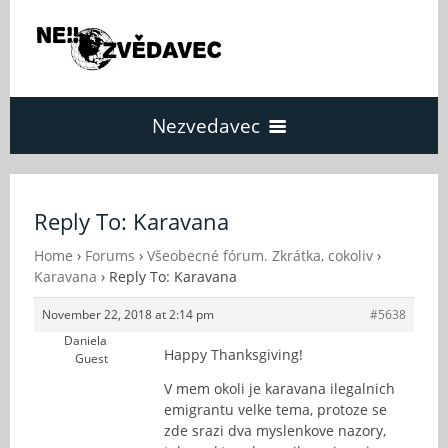
Nezvedavec
Domů
Reply To: Karavana
Fórum
Home
›
Forums
›
Všeobecné fórum. Zkrátka, cokoliv
›
Karavana
›
Reply To: Karavana
November 22, 2018 at 2:14 pm
#5638
O Nezvědavci
Daniela
Happy Thanksgiving!
Guest
Kontakt
V mem okoli je karavana ilegalnich
emigrantu velke tema, protoze se
zde srazi dva myslenkove nazory,