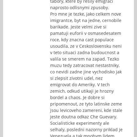
tabory, ktere by resily emigraci
naprosto odlisnymi zpusoby.
Pro mne je tezke, jako celkem nove
imigrantce, byt na jedne, cernobile
barikade. Jeste velmi zive si
pamatuji euforii v osmasedesatem
roce, kdy znacna cast populace
usoudila, ze v Ceskoslovensku neni
v teto situaci zadna budoucnost a
valila se smerem na zapad. Tezko
muzu tedy zatracovat nestastniky,
co nevidi zadne jine vychodisko jak
si zlepsit zivotni udel, nez
emigrovat do Ameriky. V tech
zemich, odkud utikaji je hrozny
bordel a chaos. Je dobre si
pripomenout, ze tyto latinske zeme
jsou levicoveho zamereni, kde stale
jeste doutna odkaz Che Guevary.
Socialisticke experimenty ale
selhaly, posledni nazorny priklad je
Venezuela a tak mnohym lidem