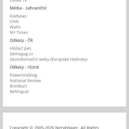
Česká TV
Média - zahraniční:
FoxNews
CNN
WaPo
NY Times
Odkazy - ČR
Hlídací pes
Demagog.cz
Dezinformační weby (Evropské Hodnoty)
Odkazy - různé
Powerlineblog
National Review
Breitbart
Bellingcat
Copyright © 2005-
2026 Nezvědavec. All Rights