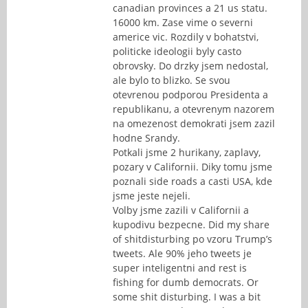
canadian provinces a 21 us statu.
16000 km. Zase vime o severni
americe vic. Rozdily v bohatstvi,
politicke ideologii byly casto
obrovsky. Do drzky jsem nedostal,
ale bylo to blizko. Se svou
otevrenou podporou Presidenta a
republikanu, a otevrenym nazorem
na omezenost demokrati jsem zazil
hodne Srandy.
Potkali jsme 2 hurikany, zaplavy,
pozary v Californii. Diky tomu jsme
poznali side roads a casti USA, kde
jsme jeste nejeli.
Volby jsme zazili v Californii a
kupodivu bezpecne. Did my share
of shitdisturbing po vzoru Trump’s
tweets. Ale 90% jeho tweets je
super inteligentni and rest is
fishing for dumb democrats. Or
some shit disturbing. I was a bit