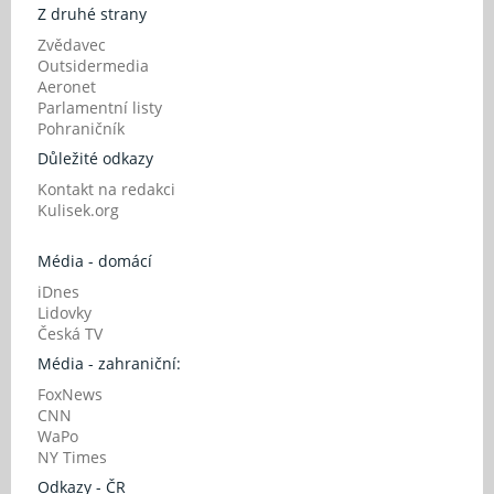
Z druhé strany
Zvědavec
Outsidermedia
Aeronet
Parlamentní listy
Pohraničník
Důležité odkazy
Kontakt na redakci
Kulisek.org
Média - domácí
iDnes
Lidovky
Česká TV
Média - zahraniční:
FoxNews
CNN
WaPo
NY Times
Odkazy - ČR