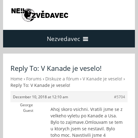
Nezvedavec
Domů
Reply To: V Kanade je veselo!
Fórum
Home
›
Forums
›
Diskuze a fórum
›
V Kanade je veselo!
›
Reply To: V Kanade je veselo!
December 10, 2018 at 12:10 am
#5704
O Nezvědavci
George
Ahoj skoro vsichni. Vratili jsme se z
Guest
velkeho vyletu po Kanade a Usa.
Kontakt
Bylo to zajimave.Omlouvam se tem
u ktorych jsem se nestavil. Bylo
toho moc. Navstivili jsme 4