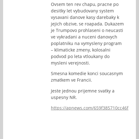
Ovsem ten rev chapu, pracne po
desitky let vybudovany system
vysavani danove kasy darebaky k
jejich obzive, se roapada. Dukazem
je Trumpovo prohlaseni o neucasti
ve vykradani a nuceni danovych
poplatniku na vymysleny program
– klimaticke zmeny, kolosalni
podvod po leta vtloukany do
mysleni verejnosti.
Smesna komedie konci soucasnym
zmatkem ve Francii.
Jeste jednou prijemne svatky a
uspesny NR.
https://apnews.com/659f385710cc46fdb3