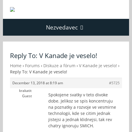
Nezvedavec
Domů
Reply To: V Kanade je veselo!
Fórum
Home
›
Forums
›
Diskuze a fórum
›
V Kanade je veselo!
›
Reply To: V Kanade je veselo!
December 13, 2018 at 8:19 am
#5725
O Nezvědavci
krakatit
Spokojene svatky v teto divoke
Guest
dobe. Jelikoz se spis koncentruju
Kontakt
na poznatky a rozvoje ve vesmirne
technologii, kde se citim jednak
jistejsi a jednak klidnejsi, tak rev
chatry ignoruju SMICH.