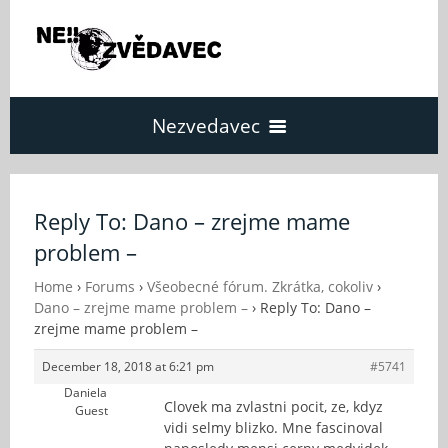
Nezvedavec
Domů
Reply To: Dano – zrejme mame
problem –
Fórum
Home
›
Forums
›
Všeobecné fórum. Zkrátka, cokoliv
›
Dano – zrejme mame problem –
›
Reply To: Dano –
O Nezvědavci
zrejme mame problem –
December 18, 2018 at 6:21 pm
#5741
Kontakt
Daniela
Clovek ma zvlastni pocit, ze, kdyz
Guest
vidi selmy blizko. Mne fascinoval