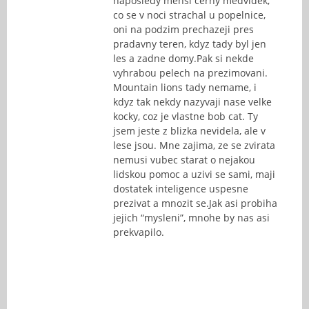
naposledy mensi cerny medvidek,
co se v noci strachal u popelnice,
oni na podzim prechazeji pres
pradavny teren, kdyz tady byl jen
les a zadne domy.Pak si nekde
vyhrabou pelech na prezimovani.
Mountain lions tady nemame, i
kdyz tak nekdy nazyvaji nase velke
kocky, coz je vlastne bob cat. Ty
jsem jeste z blizka nevidela, ale v
lese jsou. Mne zajima, ze se zvirata
nemusi vubec starat o nejakou
lidskou pomoc a uzivi se sami, maji
dostatek inteligence uspesne
prezivat a mnozit se.Jak asi probiha
jejich “mysleni”, mnohe by nas asi
prekvapilo.