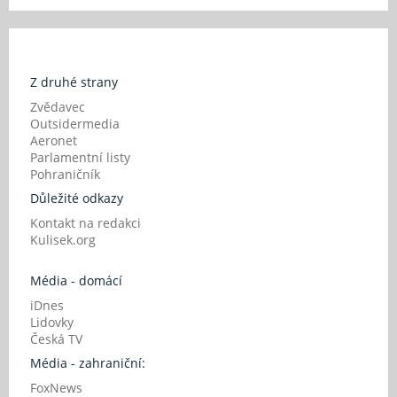
Z druhé strany
Zvědavec
Outsidermedia
Aeronet
Parlamentní listy
Pohraničník
Důležité odkazy
Kontakt na redakci
Kulisek.org
Média - domácí
iDnes
Lidovky
Česká TV
Média - zahraniční:
FoxNews