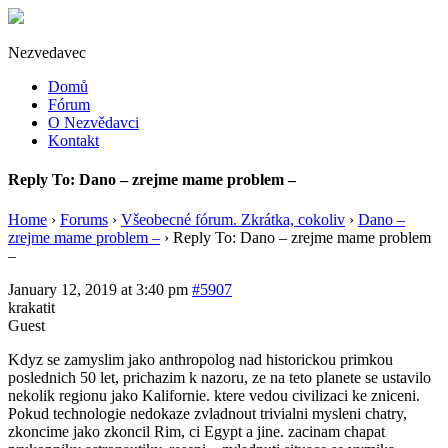
Nezvedavec
Domů
Fórum
O Nezvědavci
Kontakt
Reply To: Dano – zrejme mame problem –
Home
›
Forums
›
Všeobecné fórum. Zkrátka, cokoliv
›
Dano –
zrejme mame problem –
›
Reply To: Dano – zrejme mame problem
–
January 12, 2019 at 3:40 pm
#5907
krakatit
Guest
Kdyz se zamyslim jako anthropolog nad historickou primkou
poslednich 50 let, prichazim k nazoru, ze na teto planete se ustavilo
nekolik regionu jako Kalifornie. ktere vedou civilizaci ke zniceni.
Pokud technologie nedokaze zvladnout trivialni mysleni chatry,
zkoncime jako zkoncil Rim, ci Egypt a jine. zacinam chapat