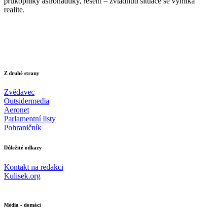
prukopniky astronautiky, reseni – zvladnuti situace se vymika
realite.
Z druhé strany
Zvědavec
Outsidermedia
Aeronet
Parlamentní listy
Pohraničník
Důležité odkazy
Kontakt na redakci
Kulisek.org
Média - domácí