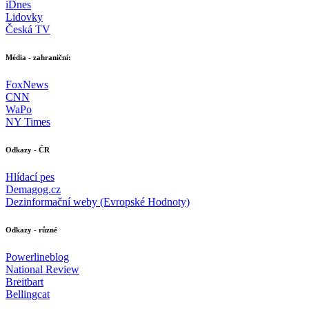
iDnes
Lidovky
Česká TV
Média - zahraniční:
FoxNews
CNN
WaPo
NY Times
Odkazy - ČR
Hlídací pes
Demagog.cz
Dezinformační weby (Evropské Hodnoty)
Odkazy - různé
Powerlineblog
National Review
Breitbart
Bellingcat