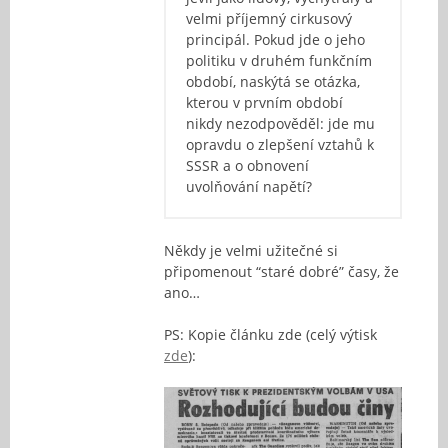
velmi příjemný cirkusový
principál. Pokud jde o jeho
politiku v druhém funkčním
období, naskýtá se otázka,
kterou v prvním období
nikdy nezodpověděl: jde mu
opravdu o zlepšení vztahů k
SSSR a o obnovení
uvolňování napětí?
Někdy je velmi užitečné si
připomenout “staré dobré” časy, že
ano…
PS: Kopie článku zde (celý výtisk
zde
):