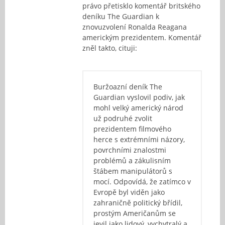
právo přetisklo komentář britského
deníku The Guardian k
znovuzvolení Ronalda Reagana
americkým prezidentem. Komentář
zněl takto, cituji:
Buržoazní deník The
Guardian vyslovil podiv, jak
mohl velký americký národ
už podruhé zvolit
prezidentem filmového
herce s extrémními názory,
povrchními znalostmi
problémů a zákulisním
štábem manipulátorů s
mocí. Odpovídá, že zatímco v
Evropě byl viděn jako
zahraničně politický břídil,
prostým Američanům se
jevil jako lidový, vychytralý a