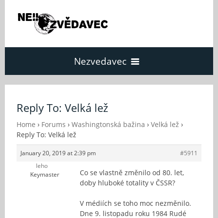
Nezvedavec
Domů
Reply To: Velká lež
Fórum
Home
›
Forums
›
Washingtonská bažina
›
Velká lež
›
Reply To: Velká lež
January 20, 2019 at 2:39 pm
#5911
O Nezvědavci
leho
Co se vlastně změnilo od 80. let,
Keymaster
doby hluboké totality v ČSSR?
Kontakt
V médiích se toho moc nezměnilo.
Dne 9. listopadu roku 1984 Rudé