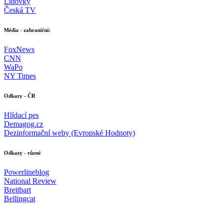
Lidovky
Česká TV
Média - zahraniční:
FoxNews
CNN
WaPo
NY Times
Odkazy - ČR
Hlídací pes
Demagog.cz
Dezinformační weby (Evropské Hodnoty)
Odkazy - různé
Powerlineblog
National Review
Breitbart
Bellingcat