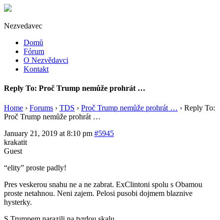
Nezvedavec
Domů
Fórum
O Nezvědavci
Kontakt
Reply To: Proč Trump nemůže prohrát …
Home
›
Forums
›
TDS
›
Proč Trump nemůže prohrát …
›
Reply To:
Proč Trump nemůže prohrát …
January 21, 2019 at 8:10 pm
#5945
krakatit
Guest
“elity” proste padly!
Pres veskerou snahu ne a ne zabrat. ExClintoni spolu s Obamou
proste netahnou. Neni zajem. Pelosi pusobi dojmem blaznive
hysterky.
S Trumpem narazili na tvrdou skalu.