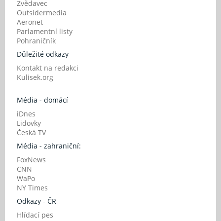
Zvědavec
Outsidermedia
Aeronet
Parlamentní listy
Pohraničník
Důležité odkazy
Kontakt na redakci
Kulisek.org
Média - domácí
iDnes
Lidovky
Česká TV
Média - zahraniční:
FoxNews
CNN
WaPo
NY Times
Odkazy - ČR
Hlídací pes