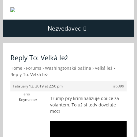
Nezvedavec
Domů
Reply To: Velká lež
Fórum
Home
›
Forums
›
Washingtonská bažina
›
Velká lež
›
Reply To: Velká lež
February 12, 2019 at 2:56 pm
#6099
O Nezvědavci
leho
Trump prý kriminalizuje opilce za
Keymaster
volantem. To už si tedy dovoluje
Kontakt
moc!