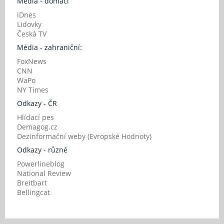
Média - domácí
iDnes
Lidovky
Česká TV
Média - zahraniční:
FoxNews
CNN
WaPo
NY Times
Odkazy - ČR
Hlídací pes
Demagog.cz
Dezinformační weby (Evropské Hodnoty)
Odkazy - různé
Powerlineblog
National Review
Breitbart
Bellingcat