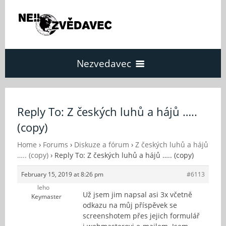
Nezvedavec
Domů
Reply To: Z českých luhů a hájů …..
(copy)
Fórum
Home
›
Forums
›
Diskuze a fórum
›
Z českých luhů a hájů
….. (copy)
›
Reply To: Z českých luhů a hájů ….. (copy)
O Nezvědavci
February 15, 2019 at 8:26 pm
#6113
leho
Kontakt
Už jsem jim napsal asi 3x včetně
Keymaster
odkazu na můj příspěvek se
screenshotem přes jejich formulář