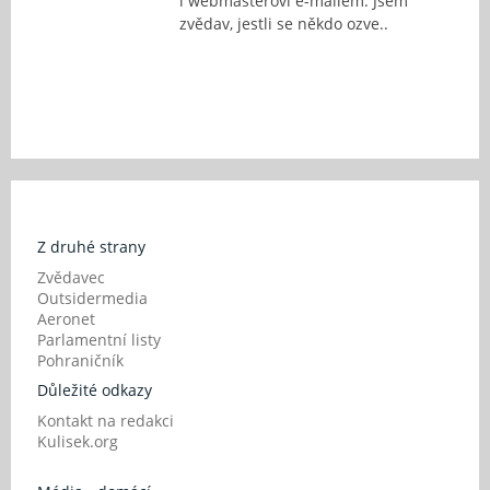
i webmasterovi e-mailem. Jsem
zvědav, jestli se někdo ozve..
Z druhé strany
Zvědavec
Outsidermedia
Aeronet
Parlamentní listy
Pohraničník
Důležité odkazy
Kontakt na redakci
Kulisek.org