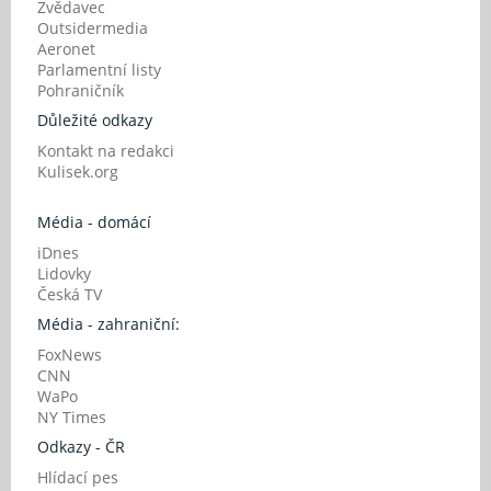
Zvědavec
Outsidermedia
Aeronet
Parlamentní listy
Pohraničník
Důležité odkazy
Kontakt na redakci
Kulisek.org
Média - domácí
iDnes
Lidovky
Česká TV
Média - zahraniční:
FoxNews
CNN
WaPo
NY Times
Odkazy - ČR
Hlídací pes