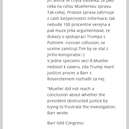
Jiri Bilina se chyta stebelka, ze jako
ceka na celou Muellerovu zpravu.
Tak cekej. Protoze zprava zahrnuje
z casti bezpecnostni informace, tak
nebude 100 procentne verejna a
pak muze Jirka argumentovat, ze
dukazy o spolupraci Trumpa s
Putinem -russian collusion, se
ucelne zamlcuji.Tim by se stal z
Jiriho konspirator:-)
V jedne specielni veci R.Mueller
nedosel k zaveru, zda Trump maril
justicni proces a Barr s
Rosensteinem rozhodli za nej.
“Mueller did not reach a
conclusion about whether the
president obstructed justice by
trying to frustrate the investigation,
Barr wrote.
Barr told Congress: