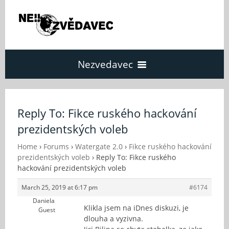
Nezvedavec
Domů
Reply To: Fikce ruského hackování
prezidentských voleb
Fórum
Home
›
Forums
›
Watergate 2.0
›
Fikce ruského hackování
prezidentských voleb
›
Reply To: Fikce ruského
O Nezvědavci
hackování prezidentských voleb
March 25, 2019 at 6:17 pm
#6174
Kontakt
Daniela
Klikla jsem na iDnes diskuzi, je
Guest
dlouha a vyzivna.