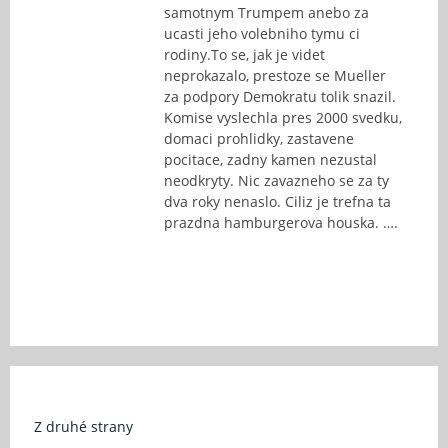
samotnym Trumpem anebo za
ucasti jeho volebniho tymu ci
rodiny.To se, jak je videt
neprokazalo, prestoze se Mueller
za podpory Demokratu tolik snazil.
Komise vyslechla pres 2000 svedku,
domaci prohlidky, zastavene
pocitace, zadny kamen nezustal
neodkryty. Nic zavazneho se za ty
dva roky nenaslo. Ciliz je trefna ta
prazdna hamburgerova houska. ….
Z druhé strany