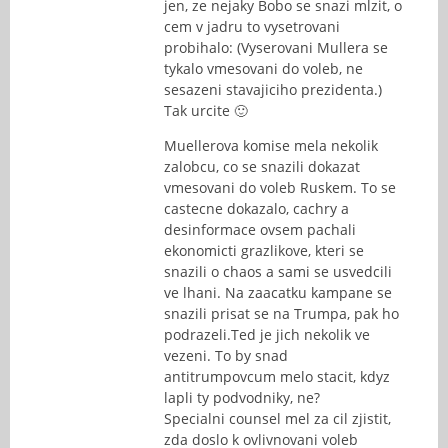
jen, ze nejaky Bobo se snazi mlzit, o
cem v jadru to vysetrovani
probihalo: (Vyserovani Mullera se
tykalo vmesovani do voleb, ne
sesazeni stavajiciho prezidenta.)
Tak urcite 🙂
Muellerova komise mela nekolik
zalobcu, co se snazili dokazat
vmesovani do voleb Ruskem. To se
castecne dokazalo, cachry a
desinformace ovsem pachali
ekonomicti grazlikove, kteri se
snazili o chaos a sami se usvedcili
ve lhani. Na zaacatku kampane se
snazili prisat se na Trumpa, pak ho
podrazeli.Ted je jich nekolik ve
vezeni. To by snad
antitrumpovcum melo stacit, kdyz
lapli ty podvodniky, ne?
Specialni counsel mel za cil zjistit,
zda doslo k ovlivnovani voleb