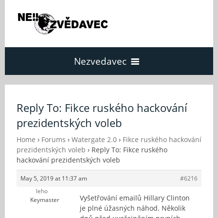
Nezvedavec
Domů
Reply To: Fikce ruského hackování
prezidentských voleb
Fórum
Home
›
Forums
›
Watergate 2.0
›
Fikce ruského hackování
prezidentských voleb
›
Reply To: Fikce ruského
O Nezvědavci
hackování prezidentských voleb
May 5, 2019 at 11:37 am
#6216
Kontakt
leho
Vyšetřování emailů Hillary Clinton
Keymaster
je plné úžasných náhod. Několik