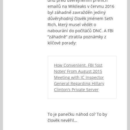
dnů před uveřejněním prvních
emailů na Wikileaks v červnu 2016
byl záhadně zavražděn jediný
důvěryhodný člověk jménem Seth
Rich, který musel vědět o
nabourání do počítáčů DNC. A FBI
“záhadně” ztratila poznámky z
klíčové porady:
How Convenient. FBI ‘lost
Notes’ From August 2015
Meeting with IC Inspector
General Regarding Hillary
Clinton’s Private Server
To je panečku náhod co? To by
člověk nevěřil…