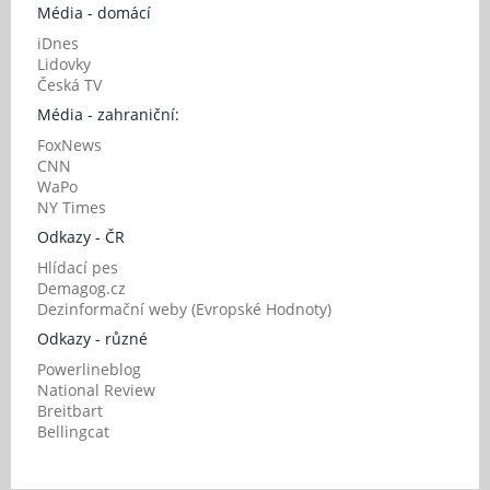
Média - domácí
iDnes
Lidovky
Česká TV
Média - zahraniční:
FoxNews
CNN
WaPo
NY Times
Odkazy - ČR
Hlídací pes
Demagog.cz
Dezinformační weby (Evropské Hodnoty)
Odkazy - různé
Powerlineblog
National Review
Breitbart
Bellingcat