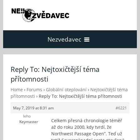
Nezvedavec
Domů
Reply To: Nejtoxičtější téma
přítomnosti
Fórum
Home
›
Forums
›
Globální oteplování
›
Nejtoxičtější téma
přítomnosti
›
Reply To: Nejtoxičtější téma přítomnosti
O Nezvědavci
May 7, 2019 at 8:31 am
#6221
leho
Kontakt
Celkem přesná chronologie téměř
Keymaster
až do roku 2000, kdy tvrdí, že
Northwest Passage Open”. Teď už