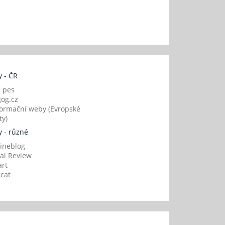
 - ČR
í pes
og.cz
ormační weby (Evropské
y)
 - různé
ineblog
al Review
art
gcat