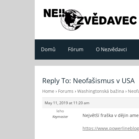
Domů
Fórum
O Nezvědavci
Reply To: Neofašismus v USA
Home
›
Forums
›
Washingtonská bažina
›
Neof
May 11, 2019 at 11:20 am
leho
Největší fraška v dějin am
Keymaster
https://www.powerlineblog