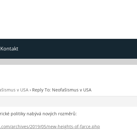
Kontakt
ašismus v USA
›
Reply To: Neofašismus v USA
erické politiky nabývá nových rozměrů:
.com/archives/2019/05/new-heights-of-farce.php