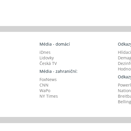
Média - domácí
Odkazy
iDnes
Hlídac
Lidovky
Demag
Česká TV
Dezinf
Hodnot
Média - zahraniční:
Odkazy
FoxNews
CNN
Powerl
WaPo
Nation
NY Times
Breitb
Bellin