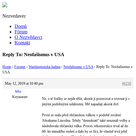
Nezvedavec
Domů
Fórum
O Nezvědavci
Kontakt
Reply To: Neofašismus v USA
Home
›
Forums
›
Washingtonská bažina
›
Neofašismus v USA
›
Reply To: Neofašismus v
USA
May 12, 2019 at 10:40 pm
#6238
leho
Keymaster
Ne, z té frašky se nejde těšit, akorát ji pozorovat a srovnat ji s
jinými podobnými událostmi. Mě napadají akorát dvě.
První se stala před občanskou válkou v podobě zvolení
Abrahama Lincolna. Tehdy “demokrati” také neuznali volby a
následovala občanská válka. Proces rekonstrukce trval až do
60. let minulého století a dalo by se říci, že vlastně trvá ještě