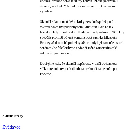
dodnes, protože porážka nikdy nebyla uznána poraženou
stranou, což byla “Demokratická” strana. Ta také válku
vyvolala.
Skandál s komunistickými krtky ve státní správě po 2.
světové válce byl podobný tomu dnešnímu, ale ne tak
brutální i když trval hodně dlouho a to od podzimu 1945, kdy
svědčila pro FBI bývalá komunistická agentka Elizabeth
Bentley až do druhé poloviny 50. let, kdy byl zakončen smrtí
senátora Joe McCarthyho a více či méně zametením celé
záležitosti pod koberec.
Doufejme tedy, že skandál nepřeroste v další občanskou
válku, nebude trvat tak dlouho a neskončí zametením pod
koberec.
Z druhé strany
Zvědavec