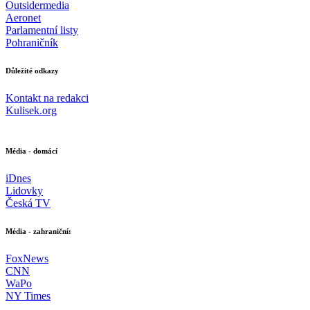
Outsidermedia
Aeronet
Parlamentní listy
Pohraničník
Důležité odkazy
Kontakt na redakci
Kulisek.org
Média - domácí
iDnes
Lidovky
Česká TV
Média - zahraniční:
FoxNews
CNN
WaPo
NY Times