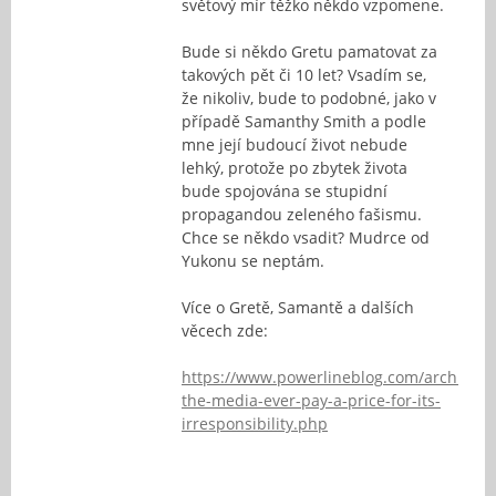
světový mír těžko někdo vzpomene.
Bude si někdo Gretu pamatovat za
takových pět či 10 let? Vsadím se,
že nikoliv, bude to podobné, jako v
případě Samanthy Smith a podle
mne její budoucí život nebude
lehký, protože po zbytek života
bude spojována se stupidní
propagandou zeleného fašismu.
Chce se někdo vsadit? Mudrce od
Yukonu se neptám.
Více o Gretě, Samantě a dalších
věcech zde:
https://www.powerlineblog.com/archives/2
the-media-ever-pay-a-price-for-its-
irresponsibility.php