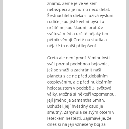
známo, Země je ve velkém
nebezpečí a je nutno něco dělat.
Šestnáctiletá dívka si užívá výsluní,
rodiče jsou jistě velmi pyšní a
určitě nejsou škodní, protože
světová média určitě nějaký ten
pětník věnují Gretě na studia a
nějaké to další přilepšení.
Greta ale není první. V minulosti
svět poznal podobnou bojovnici,
jež se snažila zachránit naši
planetu sice ne před globálním
oteplováním, ale před nukleárním
holocaustem v podobě 3. světové
války. Možná si někteří vzpomenou.
Její jméno je Samantha Smith.
Bohužel, její hvězdný osud je
smutný. Zahynula se svým otcem v
leteckém neštěstí. Zajímavé je, že
dnes si na její vznešený boj za