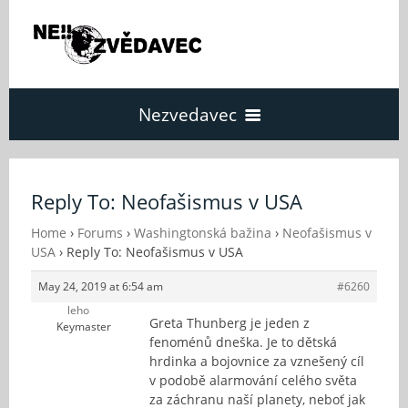
Nezvedavec
Domů
Reply To: Neofašismus v USA
Fórum
Home
›
Forums
›
Washingtonská bažina
›
Neofašismus v
USA
›
Reply To: Neofašismus v USA
May 24, 2019 at 6:54 am
#6260
O Nezvědavci
leho
Greta Thunberg je jeden z
Keymaster
fenoménů dneška. Je to dětská
Kontakt
hrdinka a bojovnice za vznešený cíl
v podobě alarmování celého světa
za záchranu naší planety, neboť jak