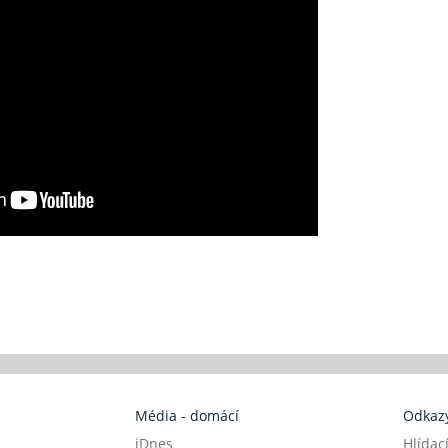
Média - domácí
Odkazy
iDnes
Hlídac