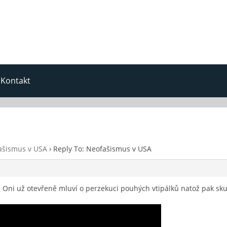
Kontakt
ašismus v USA
›
Reply To: Neofašismus v USA
Oni už otevřeně mluví o perzekuci pouhých vtipálků natož pak sku