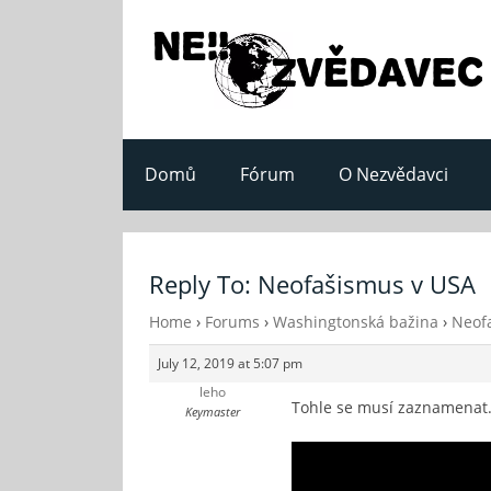
Domů
Fórum
O Nezvědavci
Reply To: Neofašismus v USA
Home
›
Forums
›
Washingtonská bažina
›
Neof
July 12, 2019 at 5:07 pm
leho
Tohle se musí zaznamenat. 
Keymaster