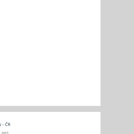
 - ČR
í pes