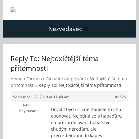
Nezvedavec
Domů
Reply To: Nejtoxičtější téma
přítomnosti
Fórum
Home
›
Forums
›
Globální oteplování
›
Nejtoxičtější téma
přítomnosti
›
Reply To: Nejtoxičtější téma přítomnosti
O Nezvědavci
September 22, 2019 at 11:48 am
#6526
leho
Kontakt
Dovolil bych si zde Daniele trochu
Keymaster
oponovat. Nejedná se o habaďůru
na přerozdělování bohatství
chudým národům, ale
přerozdělování do kapes