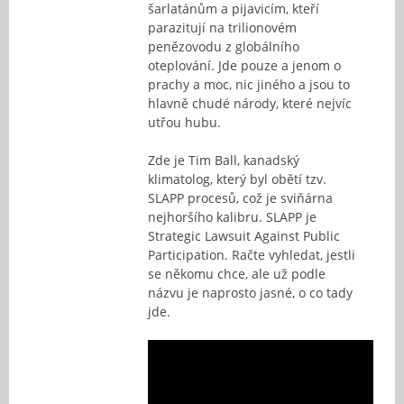
šarlatánům a pijavicím, kteří
parazitují na trilionovém
penězovodu z globálního
oteplování. Jde pouze a jenom o
prachy a moc, nic jiného a jsou to
hlavně chudé národy, které nejvíc
utřou hubu.
Zde je Tim Ball, kanadský
klimatolog, který byl obětí tzv.
SLAPP procesů, což je sviňárna
nejhoršího kalibru. SLAPP je
Strategic Lawsuit Against Public
Participation. Račte vyhledat, jestli
se někomu chce, ale už podle
názvu je naprosto jasné, o co tady
jde.