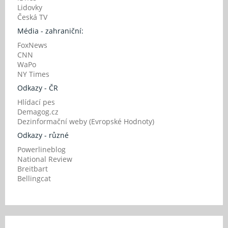
Lidovky
Česká TV
Média - zahraniční:
FoxNews
CNN
WaPo
NY Times
Odkazy - ČR
Hlídací pes
Demagog.cz
Dezinformační weby (Evropské Hodnoty)
Odkazy - různé
Powerlineblog
National Review
Breitbart
Bellingcat