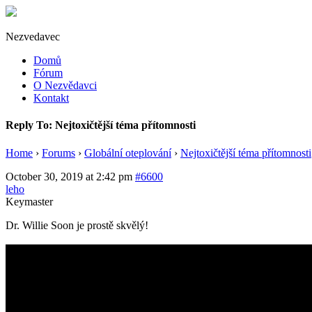
Nezvedavec
Domů
Fórum
O Nezvědavci
Kontakt
Reply To: Nejtoxičtější téma přítomnosti
Home
›
Forums
›
Globální oteplování
›
Nejtoxičtější téma přítomnosti
October 30, 2019 at 2:42 pm
#6600
leho
Keymaster
Dr. Willie Soon je prostě skvělý!