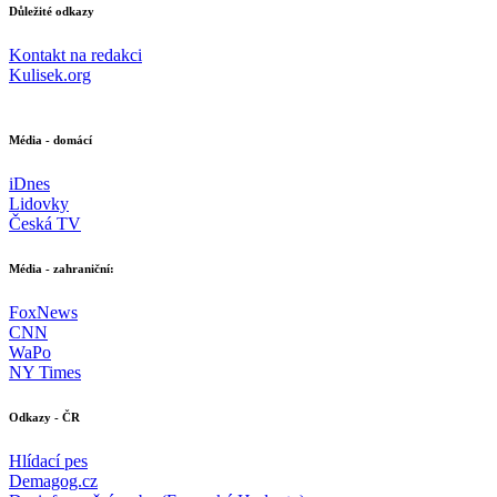
Důležité odkazy
Kontakt na redakci
Kulisek.org
Média - domácí
iDnes
Lidovky
Česká TV
Média - zahraniční:
FoxNews
CNN
WaPo
NY Times
Odkazy - ČR
Hlídací pes
Demagog.cz