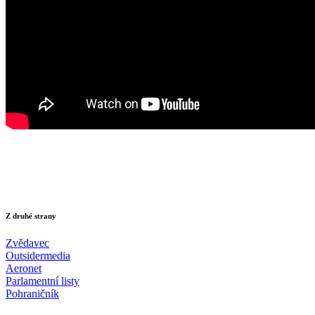
Z druhé strany
Zvědavec
Outsidermedia
Aeronet
Parlamentní listy
Pohraničník