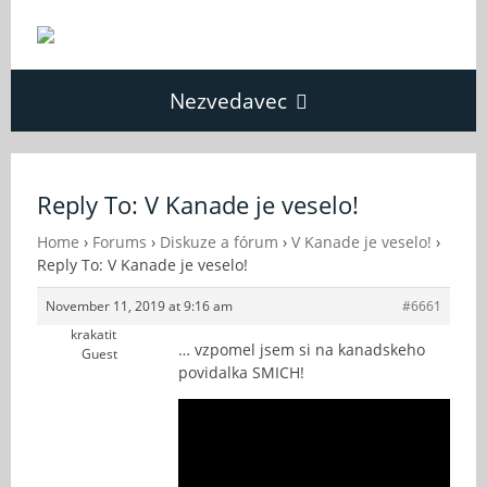
Nezvedavec
Domů
Reply To: V Kanade je veselo!
Fórum
Home
›
Forums
›
Diskuze a fórum
›
V Kanade je veselo!
›
Reply To: V Kanade je veselo!
November 11, 2019 at 9:16 am
#6661
O Nezvědavci
krakatit
… vzpomel jsem si na kanadskeho
Guest
povidalka SMICH!
Kontakt