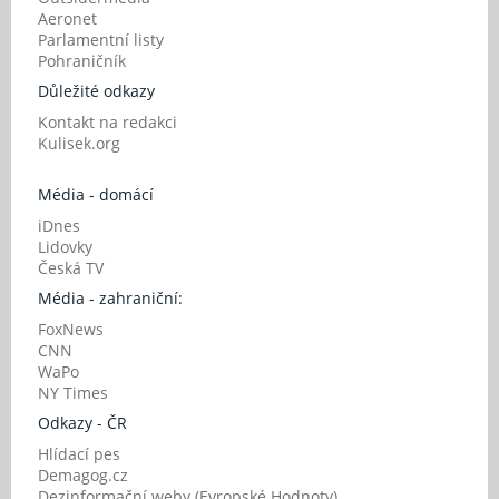
Aeronet
Parlamentní listy
Pohraničník
Důležité odkazy
Kontakt na redakci
Kulisek.org
Média - domácí
iDnes
Lidovky
Česká TV
Média - zahraniční:
FoxNews
CNN
WaPo
NY Times
Odkazy - ČR
Hlídací pes
Demagog.cz
Dezinformační weby (Evropské Hodnoty)