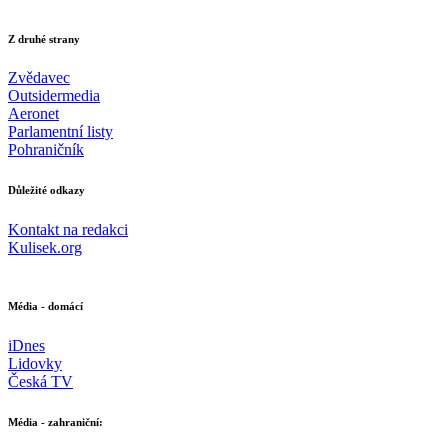
Z druhé strany
Zvědavec
Outsidermedia
Aeronet
Parlamentní listy
Pohraničník
Důležité odkazy
Kontakt na redakci
Kulisek.org
Média - domácí
iDnes
Lidovky
Česká TV
Média - zahraniční: