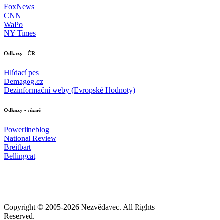
FoxNews
CNN
WaPo
NY Times
Odkazy - ČR
Hlídací pes
Demagog.cz
Dezinformační weby (Evropské Hodnoty)
Odkazy - různé
Powerlineblog
National Review
Breitbart
Bellingcat
Copyright © 2005-
2026 Nezvědavec. All Rights
Reserved.