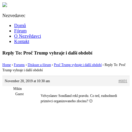
Nezvedavec
Domů
Fórum
O Nezvědavci
Kontakt
Reply To: Proč Trump vyhraje i další období
Home
›
Forums
›
Diskuze a fórum
›
Proč Trump vyhraje i další období
›
Reply To: Proč
Trump vyhraje i další období
November 20, 2019 at 10:30 am
#6691
Mikin
Guest
Velvyslanec Sondland rekl pravdu. Co ted, rudnohnedi
priznivci organizovaneho zlocinu? 🙂