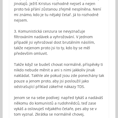
jinotajů. Ježíš Kristus rozhodně nejseš a nejen
proto tvá přání zůstanou zřejmě nesplněna. Není
mi známo, kdo je tu nějaký četař. Já to rozhodně
nejsem.
3. Komunistická cenzura se nevyznačuje
filtrováním nadávek a vyhrožování. V jednom
případě jsi vyhrožoval dost brutálním násilím,
takže nejenom proto jsi to ty, kdo by se měl
především omluvit.
Takže když se budeš chovat normálně, příspěvky ti
nikdo nebude měnit a ani s nimi jakkoliv jinak
nakládat. Takhle ale pokud jsou zde ponechány tak
pouze a jenom proto, aby jsi posloužil jako
odstrašující příklad zákeřné nákazy TDS.
Jenom se na sebe podívej: napřed tykáš a nadáváš
někomu do komunistů a rudohnědců, teď zase
vykáš a oslovuješ nějakého četaře, pes aby se v
tom vyznal. Zkrátka se normálně chovej,