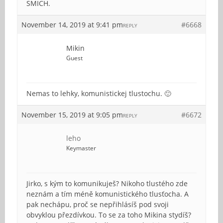
SMICH.
November 14, 2019 at 9:41 pm
#6668
REPLY
Mikin
Guest
Nemas to lehky, komunistickej tlustochu. 🙂
November 15, 2019 at 9:05 pm
#6672
REPLY
leho
Keymaster
Jirko, s kým to komunikuješ? Nikoho tlustého zde
neznám a tím méně komunistického tlusťocha. A
pak nechápu, proč se nepřihlásíš pod svoji
obvyklou přezdívkou. To se za toho Mikina stydíš?