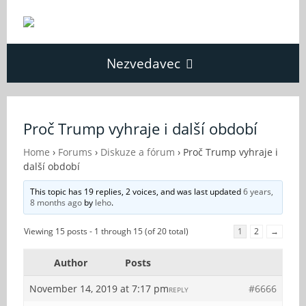
Nezvedavec
Domů
Proč Trump vyhraje i další období
Fórum
Home
›
Forums
›
Diskuze a fórum
›
Proč Trump vyhraje i
další období
This topic has 19 replies, 2 voices, and was last updated
6 years,
O Nezvědavci
8 months ago
by
leho
.
Viewing 15 posts - 1 through 15 (of 20 total)
1
2
→
Kontakt
Author
Posts
November 14, 2019 at 7:17 pm
#6666
REPLY