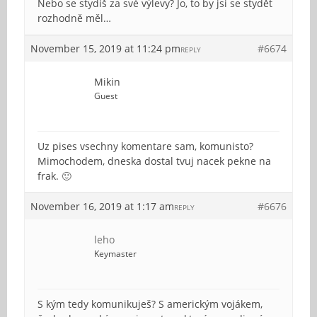
Nebo se stydíš za své výlevy? Jo, to by jsi se stydět
rozhodně měl…
November 15, 2019 at 11:24 pm
#6674
REPLY
Mikin
Guest
Uz pises vsechny komentare sam, komunisto?
Mimochodem, dneska dostal tvuj nacek pekne na
frak. 🙂
November 16, 2019 at 1:17 am
#6676
REPLY
leho
Keymaster
S kým tedy komunikuješ? S americkým vojákem,