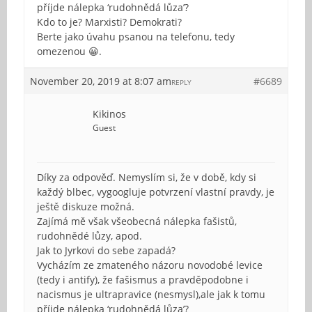
příjde nálepka ‘rudohnědá lůza’?
Kdo to je? Marxisti? Demokrati?
Berte jako úvahu psanou na telefonu, tedy
omezenou 😀.
November 20, 2019 at 8:07 am
#6689
REPLY
Kikinos
Guest
Díky za odpověď. Nemyslím si, že v době, kdy si
každý blbec, vygoogluje potvrzení vlastní pravdy, je
ještě diskuze možná.
Zajímá mě však všeobecná nálepka fašistů,
rudohnědé lůzy, apod.
Jak to Jyrkovi do sebe zapadá?
Vycházím ze zmateného názoru novodobé levice
(tedy i antify), že fašismus a pravděpodobne i
nacismus je ultrapravice (nesmysl),ale jak k tomu
příjde nálepka ‘rudohnědá lůza’?