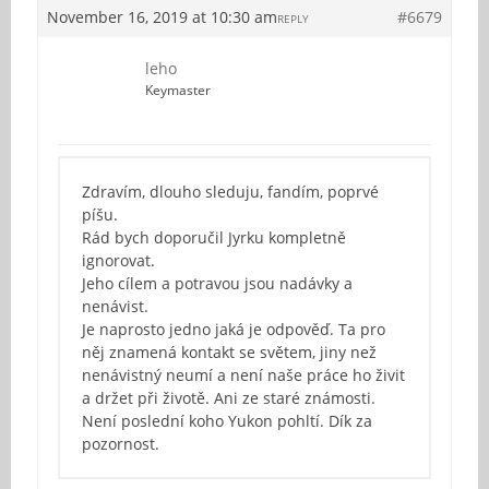
November 16, 2019 at 10:30 am
#6679
REPLY
leho
Keymaster
Zdravím, dlouho sleduju, fandím, poprvé
píšu.
Rád bych doporučil Jyrku kompletně
ignorovat.
Jeho cílem a potravou jsou nadávky a
nenávist.
Je naprosto jedno jaká je odpověď. Ta pro
něj znamená kontakt se světem, jiny než
nenávistný neumí a není naše práce ho živit
a držet při životě. Ani ze staré známosti.
Není poslední koho Yukon pohltí. Dík za
pozornost.