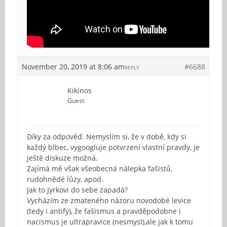
November 20, 2019 at 8:06 am
#6688
REPLY
Kikinos
Guest
Díky za odpověď. Nemyslím si, že v době, kdy si
každý blbec, vygoogluje potvrzení vlastní pravdy, je
ještě diskuze možná.
Zajímá mě však všeobecná nálepka fašistů,
rudohnědé lůzy, apod.
Jak to Jyrkovi do sebe zapadá?
Vycházím ze zmateného názoru novodobé levice
(tedy i antify), že fašismus a pravděpodobne i
nacismus je ultrapravice (nesmysl),ale jak k tomu