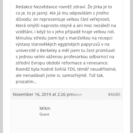
Redakce Nezvědavce rovněž zdraví. Že Jirka je to
co je, to je jasný. Ale já mu odpovídám z jiného
důvodu: on reprezentuje velkou část veřejnosti,
která smýšlí naprosto stejně a ani moc nezáleží na
vzdělání, i když to v jeho případě hraje velkou roli.
Minulou středu jsem byl s manželkou na recepci
výstavy starověkkých egyptských papyrusů v na
univerzitě v Berkeley a měl jsem tu čest promluvit
s jednou velmi váženou profesorkou odbornicí na
střední Evropu období reformace a renesance.
Rovněž byla hodně švihlá TDS, téměř neuvěřitelné,
ale nenadávali jsme si, samozřejmě. Tož tak,
prozatím…
November 16, 2019 at 2:26 pm
#6680
REPLY
Mikin
Guest