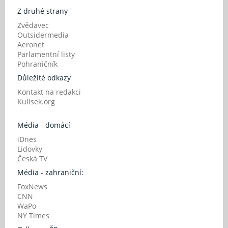
Z druhé strany
Zvědavec
Outsidermedia
Aeronet
Parlamentní listy
Pohraničník
Důležité odkazy
Kontakt na redakci
Kulisek.org
Média - domácí
iDnes
Lidovky
Česká TV
Média - zahraniční:
FoxNews
CNN
WaPo
NY Times