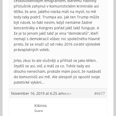
československým emigrantem, kterému rodinný
příslušník zahynul v komunistickém kriminále asi
těžko, že ano. Jakého nácka máš na mysli, to mě
tedy taky podrž. Trumpa asi. Jak ten Trump může
být nácek, to fakt nevím, když nemáme žádné
koncentráky a Kongres pořád jakž takž funguje. A
že je to jenom jakž takž je vina “demokratů”, kteří
nemají s demokracií vůbec nic společného hlavně
proto, že se snaží už od roku 2016 zvrátit výsledek
právoplatných voleb.
Jirko, zkus to ale slušněji a přihlaš se jako Mikin.
Stydíš se asi, viď, a máš za co. Tohle tady asi
dlouho nenechám, protože mám pocit, že nadáváš
do komunistů asi mě. Ale alespoň jsi opustil svoje
patetické vykání…
November 16, 2019 at 6:25 am
#6677
REPLY
Kikinos
Guest