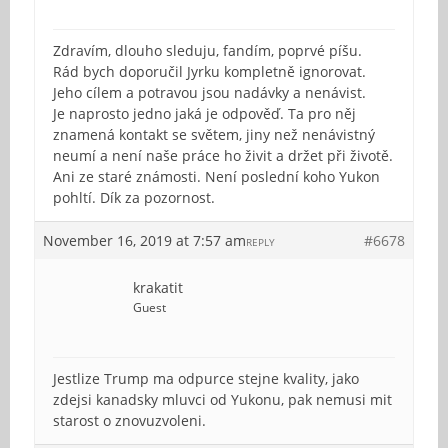
Zdravím, dlouho sleduju, fandím, poprvé píšu.
Rád bych doporučil Jyrku kompletně ignorovat.
Jeho cílem a potravou jsou nadávky a nenávist.
Je naprosto jedno jaká je odpověď. Ta pro něj
znamená kontakt se světem, jiny než nenávistný
neumí a není naše práce ho živit a držet při životě.
Ani ze staré známosti. Není poslední koho Yukon
pohltí. Dík za pozornost.
November 16, 2019 at 7:57 am
#6678
REPLY
krakatit
Guest
Jestlize Trump ma odpurce stejne kvality, jako
zdejsi kanadsky mluvci od Yukonu, pak nemusi mit
starost o znovuzvoleni.