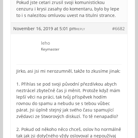
Pokud jste cetari zrusil svoji komunistickou
cenzuru i krysi zasahy do komentaru, bylo by lepe
to i s nalezitou omluvou uvest na titulni strance.
November 16, 2019 at 5:01 pm
#6682
REPLY
leho
Keymaster
Jirko, asi jsi mi nerozumněl, takže to zkusíme jinak:
1. Přihlas se pod svoji původní přezdívkou abych
neztrácel zbytečně čas ji měnit. Protože když mám
lepší věci na práci, tak tvůj příspěvek hodím
rovnou do spamu a nebudu se s tebou vůbec
párat. Jsi úplně stejný jak svého času spamující
zvědavci ze Stworových diskuzí. To tě nenapadlo?
2. Pokud od někoho něco chceš, oslov ho normálně
tak jak jsi dotyčného vždy oslovoval a nepoužívaj