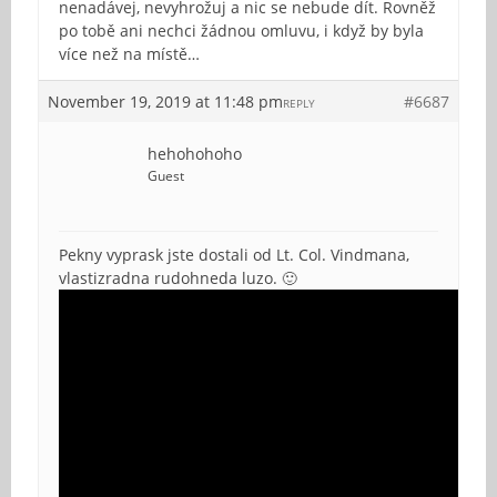
nenadávej, nevyhrožuj a nic se nebude dít. Rovněž
po tobě ani nechci žádnou omluvu, i když by byla
více než na místě…
November 19, 2019 at 11:48 pm
#6687
REPLY
hehohohoho
Guest
Pekny vyprask jste dostali od Lt. Col. Vindmana,
vlastizradna rudohneda luzo. 🙂