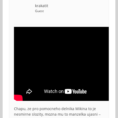
krakatit
Guest
Chapu, ze pro pomocneho delnika Mikina to je
nesmirne slozity, mozna mu to manzelka ujasni –