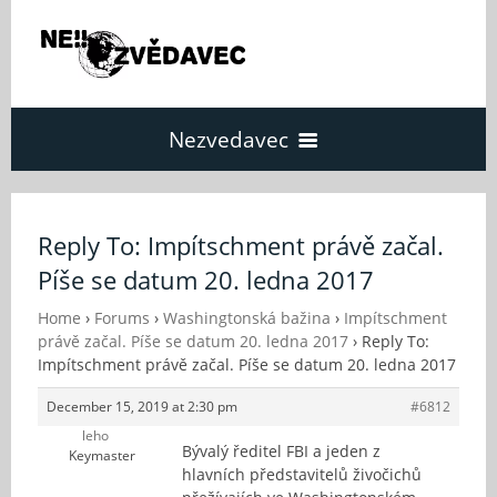
Nezvedavec
Domů
Reply To: Impítschment právě začal.
Píše se datum 20. ledna 2017
Fórum
Home
›
Forums
›
Washingtonská bažina
›
Impítschment
právě začal. Píše se datum 20. ledna 2017
›
Reply To:
O Nezvědavci
Impítschment právě začal. Píše se datum 20. ledna 2017
December 15, 2019 at 2:30 pm
#6812
Kontakt
leho
Bývalý ředitel FBI a jeden z
Keymaster
hlavních představitelů živočichů