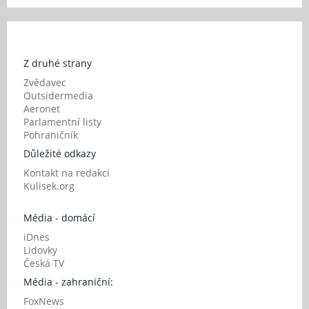
Z druhé strany
Zvědavec
Outsidermedia
Aeronet
Parlamentní listy
Pohraničník
Důležité odkazy
Kontakt na redakci
Kulisek.org
Média - domácí
iDnes
Lidovky
Česká TV
Média - zahraniční:
FoxNews