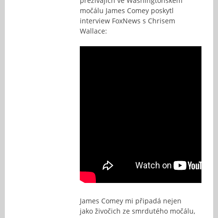
přežívajích ve Washingtonském
močálu James Comey poskytl
interview FoxNews s Chrisem
Wallace:
James Comey mi připadá nejen
jako živočich ze smrdutého močálu,