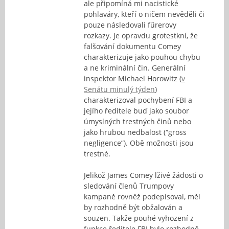
ale připomíná mi nacistické
pohlaváry, kteří o ničem nevěděli či
pouze následovali fűrerovy
rozkazy. Je opravdu grotestkní, že
falšování dokumentu Comey
charakterizuje jako pouhou chybu
a ne kriminální čin. Generální
inspektor Michael Horowitz (
v
Senátu minulý týden
)
charakterizoval pochybení FBI a
jejího ředitele buď jako soubor
úmyslných trestných činů nebo
jako hrubou nedbalost (“gross
negligence”). Obě možnosti jsou
trestné.
Jelikož James Comey lživé žádosti o
sledování členů Trumpovy
kampaně rovněž podepisoval, měl
by rozhodně být obžalován a
souzen. Takže pouhé vyhození z
funkce ředitele FBI bylo rozhodně