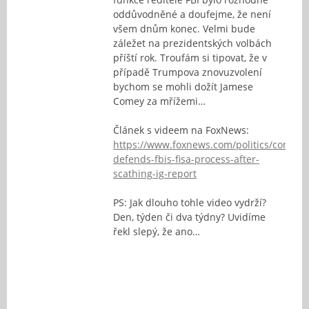
oddůvodněné a doufejme, že není
všem dnům konec. Velmi bude
záležet na prezidentských volbách
příští rok. Troufám si tipovat, že v
případě Trumpova znovuzvolení
bychom se mohli dožít Jamese
Comey za mřížemi…
Článek s videem na FoxNews:
https://www.foxnews.com/politics/comey-
defends-fbis-fisa-process-after-
scathing-ig-report
PS: Jak dlouho tohle video vydrží?
Den, týden či dva týdny? Uvidíme
řekl slepý, že ano…