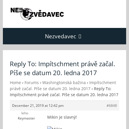
Nezvedavec
Domů
Reply To: Impítschment právě začal.
Píše se datum 20. ledna 2017
Fórum
Home
›
Forums
›
Washingtonská bažina
›
Impítschment
právě začal. Píše se datum 20. ledna 2017
›
Reply To:
O Nezvědavci
Impítschment právě začal. Píše se datum 20. ledna 2017
December 21, 2019 at 12:42 pm
#6848
Kontakt
leho
Mikin je slavný!
Keymaster