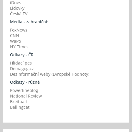
iDnes
Lidovky
Česká TV
Média - zahraniční:
FoxNews
CNN
WaPo
NY Times
Odkazy - ČR
Hlídací pes
Demagog.cz
Dezinformační weby (Evropské Hodnoty)
Odkazy - různé
Powerlineblog
National Review
Breitbart
Bellingcat