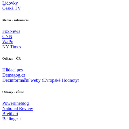
Lidovky
Česká TV
Média - zahraniční:
FoxNews
CNN
WaPo
NY Times
Odkazy - ČR
Hlídací pes
Demagog.cz
Dezinformační weby (Evropské Hodnoty)
Odkazy - různé
Powerlineblog
National Review
Breitbart
Bellingcat