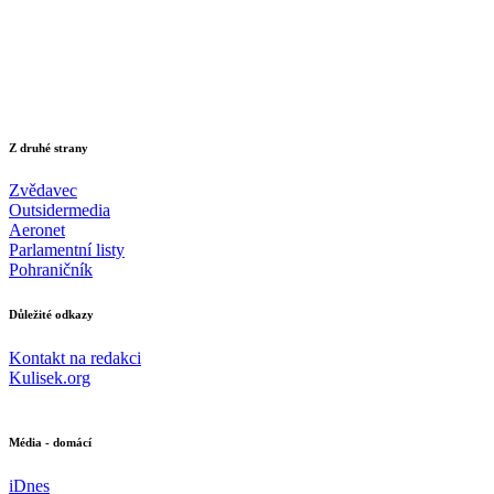
Z druhé strany
Zvědavec
Outsidermedia
Aeronet
Parlamentní listy
Pohraničník
Důležité odkazy
Kontakt na redakci
Kulisek.org
Média - domácí
iDnes