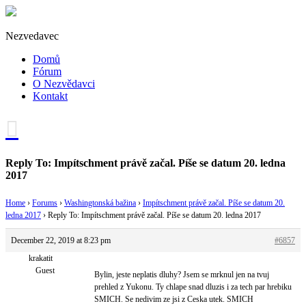
Nezvedavec
Domů
Fórum
O Nezvědavci
Kontakt
Reply To: Impítschment právě začal. Píše se datum 20. ledna
2017
Home
›
Forums
›
Washingtonská bažina
›
Impítschment právě začal. Píše se datum 20.
ledna 2017
›
Reply To: Impítschment právě začal. Píše se datum 20. ledna 2017
December 22, 2019 at 8:23 pm
#6857
krakatit
Guest
Bylin, jeste neplatis dluhy? Jsem se mrknul jen na tvuj
prehled z Yukonu. Ty chlape snad dluzis i za tech par hrebiku
SMICH. Se nedivim ze jsi z Ceska utek. SMICH