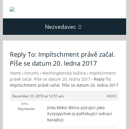
Nezvedavec
Domů
Reply To: Impítschment právě začal.
Píše se datum 20. ledna 2017
Fórum
Home
›
Forums
›
Washingtonská bažina
›
Impítschment
právě začal. Píše se datum 20. ledna 2017
›
Reply To:
O Nezvědavci
Impítschment právě začal. Píše se datum 20. ledna 2017
December 23, 2019 at 12:51 am
#6862
Kontakt
leho
Jirka Mikin Bílina pózující jako
Keymaster
Kulysyychek (a potřebující svěrací
kazajku):