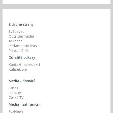
Z druhé strany
Zvědavec
Outsidermedia
Aeronet
Parlamentní listy
Pohraničník
Důležité odkazy
Kontakt na redakci
Kulisek.org
Média - domácí
iDnes
Lidovky
Česká TV
Média - zahraniční:
FoxNews