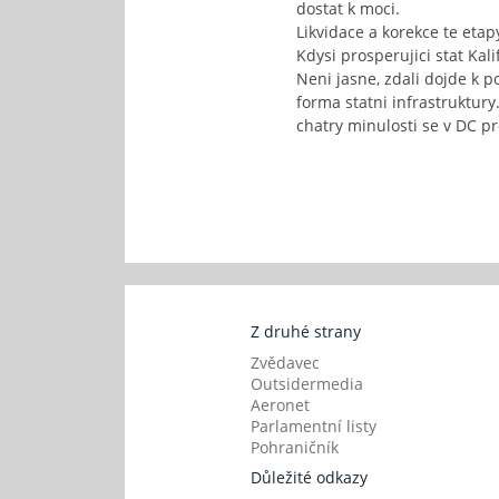
dostat k moci.
Likvidace a korekce te eta
Kdysi prosperujici stat Ka
Neni jasne, zdali dojde k 
forma statni infrastruktury
chatry minulosti se v DC pr
Z druhé strany
Zvědavec
Outsidermedia
Aeronet
Parlamentní listy
Pohraničník
Důležité odkazy