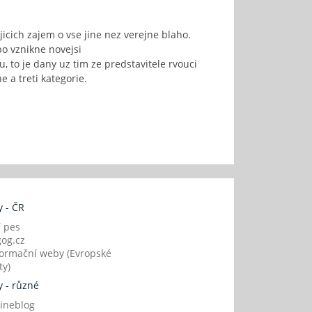
icich zajem o vse jine nez verejne blaho.
bo vznikne novejsi
, to je dany uz tim ze predstavitele rvouci
e a treti kategorie.
 - ČR
í pes
og.cz
ormační weby (Evropské
y)
 - různé
ineblog