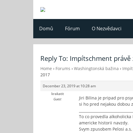
Domů
Fórum
O Nezvědavci
Reply To: Impítschment právě 
Home
›
Forums
›
Washingtonská bažina
›
Impít
2017
December 23, 2019 at 10:28 am
krakatit
Jiri Bilina je pripad pro 
Guest
si ho pred nejakou dobou 
______________________________
To co provedla alkoholicka 
americke historii navzdy.
Svym zpusobem Pelosi a.s. 