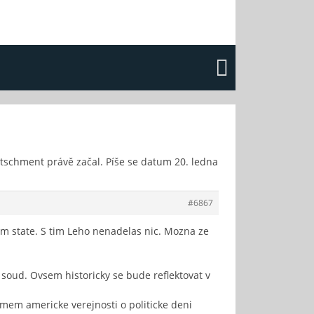
ítschment právě začal. Píše se datum 20. ledna
#6867
em state. S tim Leho nenadelas nic. Mozna ze
i soud. Ovsem historicky se bude reflektovat v
jmem americke verejnosti o politicke deni