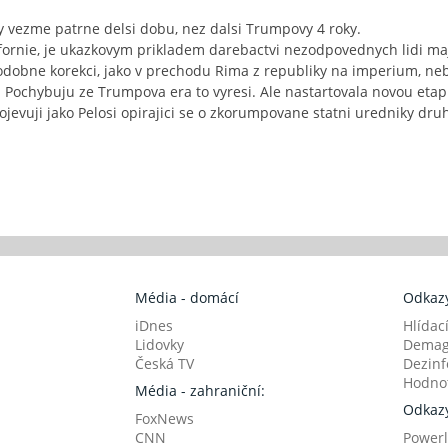
py vezme patrne delsi dobu, nez dalsi Trumpovy 4 roky.
lifornie, je ukazkovym prikladem darebactvi nezodpovednych lidi maj
podobne korekci, jako v prechodu Rima z republiky na imperium, ne
. Pochybuju ze Trumpova era to vyresi. Ale nastartovala novou etapu
ojevuji jako Pelosi opirajici se o zkorumpovane statni uredniky druh
Média - domácí
Odkazy
iDnes
Hlídac
Lidovky
Demag
Česká TV
Dezinf
Hodnot
Média - zahraniční:
Odkazy
FoxNews
CNN
Powerl