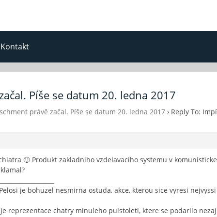
Kontakt
začal. Píše se datum 20. ledna 2017
schment právě začal. Píše se datum 20. ledna 2017
›
Reply To: Imp
psychiatra 🙂 Produkt zakladniho vzdelavaciho systemu v komunistick
zklamal?
___________________
Pelosi je bohuzel nesmirna ostuda, akce, kterou sice vyresi nejvyss
je reprezentace chatry minuleho pulstoleti, ktere se podarilo neza