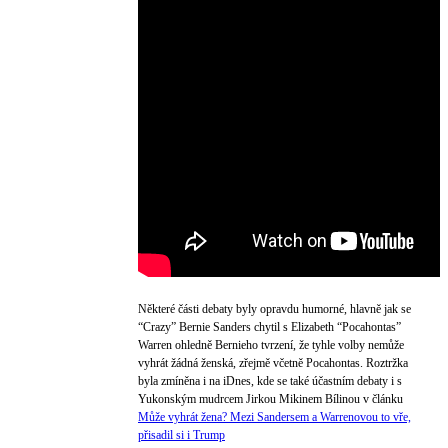
Některé části debaty byly opravdu humorné, hlavně jak se
“Crazy” Bernie Sanders chytil s Elizabeth “Pocahontas”
Warren ohledně Bernieho tvrzení, že tyhle volby nemůže
vyhrát žádná ženská, zřejmě včetně Pocahontas. Roztržka
byla zmíněna i na iDnes, kde se také účastním debaty i s
Yukonským mudrcem Jirkou Mikinem Bílinou v článku
Může vyhrát žena? Mezi Sandersem a Warrenovou to vře,
přisadil si i Trump