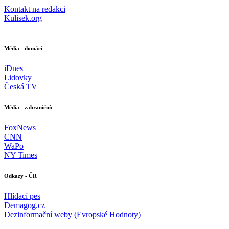
Kontakt na redakci
Kulisek.org
Média - domácí
iDnes
Lidovky
Česká TV
Média - zahraniční:
FoxNews
CNN
WaPo
NY Times
Odkazy - ČR
Hlídací pes
Demagog.cz
Dezinformační weby (Evropské Hodnoty)