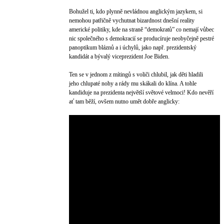
Bohužel ti, kdo plynně nevládnou anglickým jazykem, si
nemohou patřičně vychutnat bizardnost dnešní reality
americké politiky, kde na straně “demokratů” co nemají vůbec
nic společného s demokracií se producíruje neobyčejně pestré
panoptikum bláznů a i úchylů, jako např. prezidentský
kandidát a bývalý viceprezident Joe Biden.
Ten se v jednom z mítingů s voliči chlubil, jak děti hladili
jeho chlupaté nohy a rády mu skákali do klína. A tohle
kandiduje na prezidenta největší světové velmoci! Kdo nevěří
ať tam běží, ovšem nutno umět dobře anglicky: