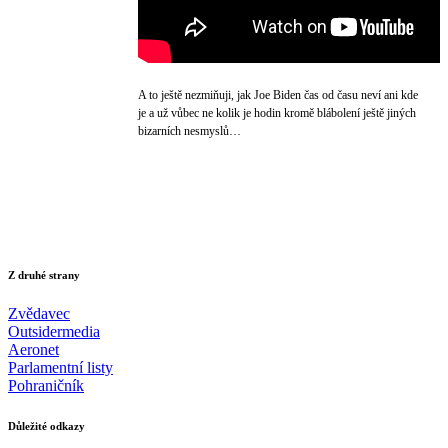
A to ještě nezmiňuji, jak Joe Biden čas od času neví ani kde
je a už vůbec ne kolik je hodin kromě blábolení ještě jiných
bizarních nesmyslů…
Z druhé strany
Zvědavec
Outsidermedia
Aeronet
Parlamentní listy
Pohraničník
Důležité odkazy