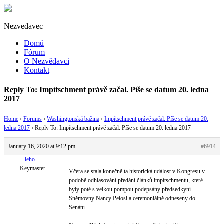
Nezvedavec
Domů
Fórum
O Nezvědavci
Kontakt
Reply To: Impítschment právě začal. Píše se datum 20. ledna
2017
Home
›
Forums
›
Washingtonská bažina
›
Impítschment právě začal. Píše se datum 20.
ledna 2017
›
Reply To: Impítschment právě začal. Píše se datum 20. ledna 2017
January 16, 2020 at 9:12 pm
#6914
leho
Keymaster
Včera se stala konečně ta historická událost v Kongresu v
podobě odhlasování předání článků impítschmentu, které
byly poté s velkou pompou podepsány předsedkyní
Sněmovny Nancy Pelosi a ceremoniálně odneseny do
Senátu.