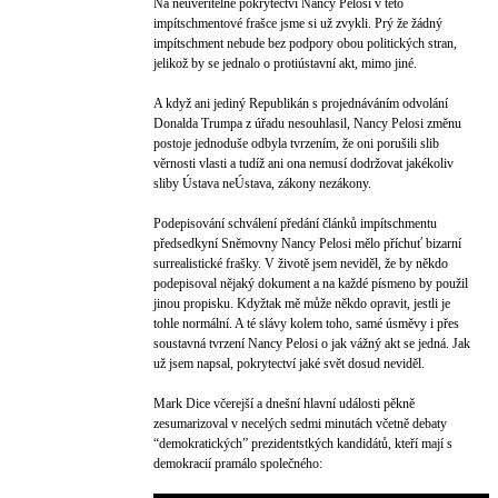
Na neuvěřitelné pokrytectví Nancy Pelosi v této
impítschmentové frašce jsme si už zvykli. Prý že žádný
impítschment nebude bez podpory obou politických stran,
jelikož by se jednalo o protiústavní akt, mimo jiné.
A když ani jediný Republikán s projednáváním odvolání
Donalda Trumpa z úřadu nesouhlasil, Nancy Pelosi změnu
postoje jednoduše odbyla tvrzením, že oni porušili slib
věrnosti vlasti a tudíž ani ona nemusí dodržovat jakékoliv
sliby Ústava neÚstava, zákony nezákony.
Podepisování schválení předání článků impítschmentu
předsedkyní Sněmovny Nancy Pelosi mělo příchuť bizarní
surrealistické frašky. V životě jsem neviděl, že by někdo
podepisoval nějaký dokument a na každé písmeno by použil
jinou propisku. Kdyžtak mě může někdo opravit, jestli je
tohle normální. A té slávy kolem toho, samé úsměvy i přes
soustavná tvrzení Nancy Pelosi o jak vážný akt se jedná. Jak
už jsem napsal, pokrytectví jaké svět dosud neviděl.
Mark Dice včerejší a dnešní hlavní události pěkně
zesumarizoval v necelých sedmi minutách včetně debaty
“demokratických” prezidentstkých kandidátů, kteří mají s
demokracií pramálo společného: