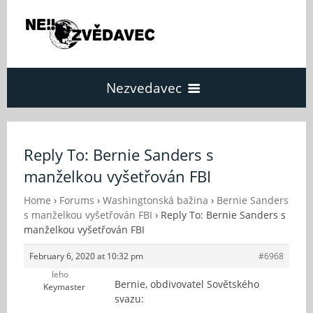
Nezvedavec
Domů
Reply To: Bernie Sanders s
manželkou vyšetřován FBI
Fórum
Home
›
Forums
›
Washingtonská bažina
›
Bernie Sanders
s manželkou vyšetřován FBI
›
Reply To: Bernie Sanders s
O Nezvědavci
manželkou vyšetřován FBI
February 6, 2020 at 10:32 pm
#6968
Kontakt
leho
Bernie, obdivovatel Sovětského
Keymaster
svazu: