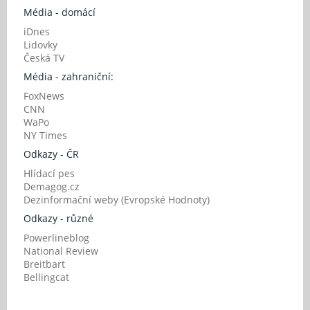
Média - domácí
iDnes
Lidovky
Česká TV
Média - zahraniční:
FoxNews
CNN
WaPo
NY Times
Odkazy - ČR
Hlídací pes
Demagog.cz
Dezinformační weby (Evropské Hodnoty)
Odkazy - různé
Powerlineblog
National Review
Breitbart
Bellingcat