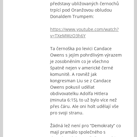
představy ubližovaných černochů
trpící pod Oranžovou obludou
Donaldem Trumpem:
https://www.youtube.com/watch?
v=TXeMWzO3h6Y
Ta černoška po levici Candace
Owens s jejím pohrdlivým výrazem
je zosobněním co je všechno
špatně nejen v americké černé
komunitě. A rovněž jak
kongresman Liu se z Candace
Owens pokusil udělat
obdivovatelku Adolfa Hitlera
(minuta 6:15), to už bylo více než
přes čáru. Ale oni holt udělají vše
pro svoji stranu.
Žádná lež není pro “Demokraty” co
mají pramálo společného s