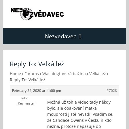
Nezvedavec
Domů
Reply To: Velká lež
Fórum
Home
›
Forums
›
Washingtonská bažina
›
Velká lež
›
Reply To: Velká lež
February 24, 2020 at 11:00 pm
#7028
O Nezvědavci
leho
Možná už tohle video tady někdy
Keymaster
bylo, ale opakování matka
Kontakt
moudrosti jistě nevadí. Vsadím se,
že Candace Owens v Česku nikdo
nezná, protože nepasuje do