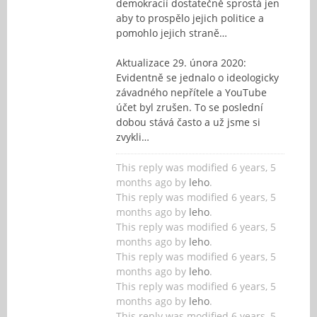
demokracií dostatečně sprostá jen
aby to prospělo jejich politice a
pomohlo jejich straně…
Aktualizace 29. února 2020:
Evidentně se jednalo o ideologicky
závadného nepřítele a YouTube
účet byl zrušen. To se poslední
dobou stává často a už jsme si
zvykli…
This reply was modified 6 years, 5
months ago by
leho
.
This reply was modified 6 years, 5
months ago by
leho
.
This reply was modified 6 years, 5
months ago by
leho
.
This reply was modified 6 years, 5
months ago by
leho
.
This reply was modified 6 years, 5
months ago by
leho
.
This reply was modified 6 years, 5