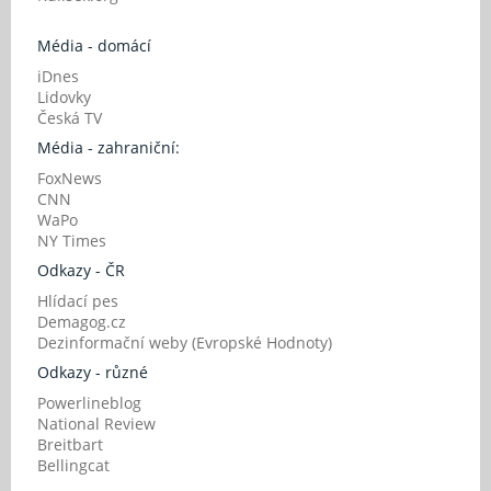
Média - domácí
iDnes
Lidovky
Česká TV
Média - zahraniční:
FoxNews
CNN
WaPo
NY Times
Odkazy - ČR
Hlídací pes
Demagog.cz
Dezinformační weby (Evropské Hodnoty)
Odkazy - různé
Powerlineblog
National Review
Breitbart
Bellingcat