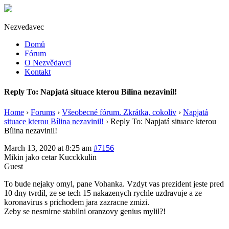
Nezvedavec
Domů
Fórum
O Nezvědavci
Kontakt
Reply To: Napjatá situace kterou Bílina nezavinil!
Home
›
Forums
›
Všeobecné fórum. Zkrátka, cokoliv
›
Napjatá
situace kterou Bílina nezavinil!
›
Reply To: Napjatá situace kterou
Bílina nezavinil!
March 13, 2020 at 8:25 am
#7156
Mikin jako cetar Kucckkulin
Guest
To bude nejaky omyl, pane Vohanka. Vzdyt vas prezident jeste pred
10 dny tvrdil, ze se tech 15 nakazenych rychle uzdravuje a ze
koronavirus s prichodem jara zazracne zmizi.
Zeby se nesmirne stabilni oranzovy genius mylil?!