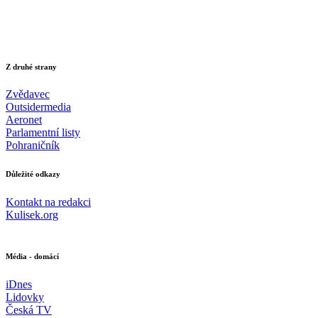
Z druhé strany
Zvědavec
Outsidermedia
Aeronet
Parlamentní listy
Pohraničník
Důležité odkazy
Kontakt na redakci
Kulisek.org
Média - domácí
iDnes
Lidovky
Česká TV