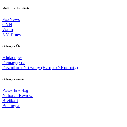
Média - zahraniční:
FoxNews
CNN
WaPo
NY Times
Odkazy - ČR
Hlídací pes
Demagog.cz
Dezinformační weby (Evropské Hodnoty)
Odkazy - různé
Powerlineblog
National Review
Breitbart
Bellingcat