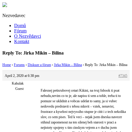
Nezvedavec
Domů
Fórum
O Nezvědavci
Kontakt
Reply To: Jirka Mikin – Bílina
Home
›
Forums
›
Diskuze a fórum
›
Jirka Mikin – Bílina
›
Reply To: Jirka Mikin – Bílina
April 2, 2020 at 6:38 pm
#7345
Kahulak
Guest
Falesnej petisrubovej cetari Kikini, na tvuj fnbook ti psat
nebudu,nevim co to je, ale napisu ti sem a tohle, treba ti to
pomuze se uklidnit a vobcas udelat to samy, ja si vubec
nedovedu predstavit s tebou mluvit – vztek, nenavist,
frustrace a kyselost nejvyssiho stupne je citit i z tech nekolika
slov, co sem pises. Ted k veci – nejak jsem dneska navecer
stihnul zapomenout na ten silenej beh starosti v praci a
nejistoty spojeny s tim cinskym vejrem a v duchu jsem