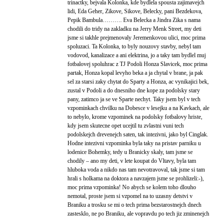
trinactky, bejvala Kolonka, kde bydlela spousta zajimavejch
lidi, Eda Geher, Zikove, Sikove, Belecky, pani Bezdekova,
Pepik Bambula………. Eva Belecka a Jindra Zika s nama
chodili do tridy na zakladku na Jerry Menk Street, my deti
jsme si takhle prejmenovaly Jeremenkovou ulici, moc prima
spoluzaci. Ta Kolonka, to byly nouzovy stavby, nebyl tam
vodovod, kanalizace a ani elektrina, jo a taky tam bydlel muj
fotbalovej spoluhrac z TJ Podoli Honza Slavicek, moc prima
partak, Honza kopal levyho beka a ja chytal v brane, ja pak
sel za starsi zaky chytat do Sparty a Honza, ac vynikajici bek,
zustal v Podoli a do dnesniho dne kope za podolsky stary
pany, zatimco ja se ve Sparte nechyt. Taky jsem byl v tech
vzpominkach chvilku na Dobesce v lesejku a na Kavkach, ale
to nebylo, krome vzpominek na podolsky fotbalovy hriste,
kdy jsem skutecne opet ucejtil tu zvlastni vuni tech
podolskejch drevenejch saten, tak intezivni, jako byl Cinglak.
Hodne intezivni vzpominka byla taky na pristav parniku u
lodenice Bohemky, tedy u Branicky skaly, tam jsme se
chodily – ano my deti, v lete koupat do Vltavy, byla tam
hluboka voda a nikdo nas tam nevotravoval, tak jsme si tam
hrali s holkama na doktora a navzajem jsme se prohlizeli:-),
moc prima vzpominka! No abych se kolem toho dlouho
nemotal, proste jsem si vzpomel na to uzasny detstvi v
Braniku a trosku se mi o tech prima bezstarostnejch dnech
zastesklo, ne po Braniku, ale vopravdu po tech jiz zminenejch