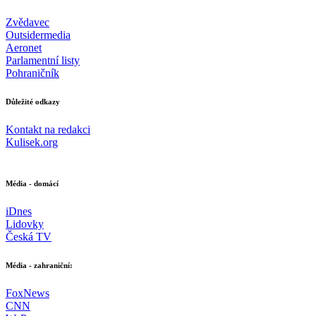
Zvědavec
Outsidermedia
Aeronet
Parlamentní listy
Pohraničník
Důležité odkazy
Kontakt na redakci
Kulisek.org
Média - domácí
iDnes
Lidovky
Česká TV
Média - zahraniční:
FoxNews
CNN