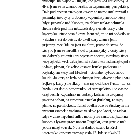
vystoupal na Kopec – Cinglak, kde jsem vod detsvi nebyl a
dival jsem se na znamou krajinu ze zapomenuty perspektivy.
Dole pod prvnim trnkovym krovim se na me smal rozrazil a
pomenky, takovy ty droboucky vzpominky na ticho, ktery
kdysi panovalo nad Kopcem, na obloze tenkrat nehrmela
litadla a dole pod nim nebzucela doprava, ale vcely z ulu
bajecnyho ucitele pana Skrety. Jsem rad, ze se mi podarilo se
v duchu vratit do detsvi, do okoli ktery znam a je mi
prijemny, mezi lidi, co jsou mi blizci, proste do sveta, do
kteryho jsem se narodil, videl ty prima kytky u cesty, ktery
me dokazaly zastavit i pri nejvetsim spechu, zkratka ty tisice
vobycejnejch veci, treba jsem si vybavil ten nadhernej topol v
sadaku, planou, ale velice kosatou hrusku pod cestou u
Kojanky, na ktery mel Medved – Grundak vybudovanou
boudu, do ktery se lezlo po tlustym lane, jalovec u plotu pani
Sojkovy, ktery jsme rikaly – ano my deti, baba Puc………Za
kazdou tou dnesni vzpominkou ci retrospektivou, je vlastne
celej vesmir vzpominek na vodreny kolena, na ukopnuty
palce na nohou, na ztracenou cinenku (kulicku), na tajny
pismo, na parni lokotku funici udolim dole ve Studenym, na
vymenu znamek a vodznaku ve skole pod lavici, na radost
kdyz v zime napadnul snih a mohli jsme sankovat, jezdit na
bobech a lyzovat prave na tom Cinglaku, kam jsme to meli
jenom malej kousek. No a na druhou stranu ke Krci –
smerem ke konecny tramvaje cislo 13, kde se rikalo U