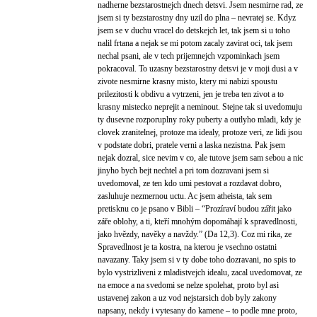
nadherne bezstarostnejch dnech detsvi. Jsem nesmirne rad, ze
jsem si ty bezstarostny dny uzil do plna – nevratej se. Kdyz
jsem se v duchu vracel do detskejch let, tak jsem si u toho
nalil frtana a nejak se mi potom zacaly zavirat oci, tak jsem
nechal psani, ale v tech prijemnejch vzpominkach jsem
pokracoval. To uzasny bezstarostny detsvi je v moji dusi a v
zivote nesmirne krasny misto, ktery mi nabizi spoustu
prilezitosti k obdivu a vytrzeni, jen je treba ten zivot a to
krasny mistecko neprejit a neminout. Stejne tak si uvedomuju
ty dusevne rozporuplny roky puberty a outlyho mladi, kdy je
clovek zranitelnej, protoze ma idealy, protoze veri, ze lidi jsou
v podstate dobri, pratele verni a laska nezistna. Pak jsem
nejak dozral, sice nevim v co, ale tutove jsem sam sebou a nic
jinyho bych bejt nechtel a pri tom dozravani jsem si
uvedomoval, ze ten kdo umi pestovat a rozdavat dobro,
zasluhuje nezmernou uctu. Ac jsem atheista, tak sem
pretisknu co je psano v Bibli – “Prozíraví budou zářit jako
záře oblohy, a ti, kteří mnohým dopomáhají k spravedlnosti,
jako hvězdy, navěky a navždy.” (Da 12,3). Coz mi rika, ze
Spravedlnost je ta kostra, na kterou je vsechno ostatni
navazany. Taky jsem si v ty dobe toho dozravani, no spis to
bylo vystrizliveni z mladistvejch idealu, zacal uvedomovat, ze
na emoce a na svedomi se nelze spolehat, proto byl asi
ustavenej zakon a uz vod nejstarsich dob byly zakony
napsany, nekdy i vytesany do kamene – to podle mne proto,