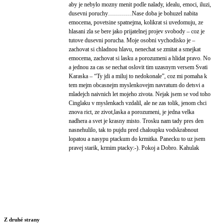
aby je nebylo mozny menit podle nalady, idealu, emoci, iluzi,
dusevni poruchy…………Nase doba je bohuzel nabita
emocema, povetsine spatnejma, kolikrat si uvedomuju, ze
hlasani zla se bere jako prijatelnej projev svobody – coz je
tutove dusevni porucha. Moje osobni vychodisko je –
zachovat si chladnou hlavu, nenechat se zmitat a smejkat
emocema, zachovat si lasku a porozumeni a hlidat pravo. No
a jednou za cas se nechat oslovit tim uzasnym versem Svati
Karaska – “Ty jdi a miluj to nedokonale”, coz mi pomaha k
tem mejm obcasnejm myslenkovejm navratum do detsvi a
mladejch naivnich let mojeho zivota. Nejak jsem se vod toho
Cinglaku v myslenkach vzdalil, ale ne zas tolik, jenom chci
znova rict, ze zivot,laska a porozumeni, je jedna velka
nadhera a svet je krasny misto. Trosku nam tady pres den
nasnehulilo, tak to pujdu pred chaloupku vodskrabnout
lopatou a nasypu ptackum do krmitka. Panecku to uz jsem
pravej starik, krmim ptacky:-). Pokoj a Dobro. Kahulak
Z druhé strany