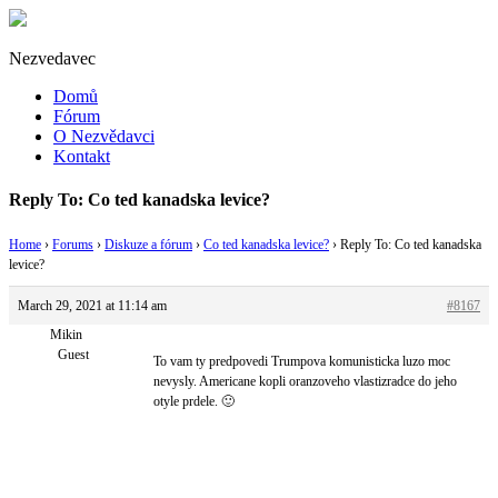
Nezvedavec
Domů
Fórum
O Nezvědavci
Kontakt
Reply To: Co ted kanadska levice?
Home
›
Forums
›
Diskuze a fórum
›
Co ted kanadska levice?
›
Reply To: Co ted kanadska
levice?
March 29, 2021 at 11:14 am
#8167
Mikin
Guest
To vam ty predpovedi Trumpova komunisticka luzo moc
nevysly. Americane kopli oranzoveho vlastizradce do jeho
otyle prdele. 🙂