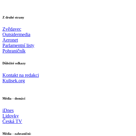
Z druhé strany
Zvědavec
Outsidermedia
Aeronet
Parlamentní listy
Pohraničník
Důležité odkazy
Kontakt na redakci
Kulisek.org
Média - domácí
iDnes
Lidovky
Česká TV
Média - zahraniční: