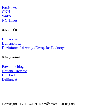
FoxNews
CNN
WaPo
NY Times
Odkazy - ČR
Hlídací pes
Demagog.cz
Dezinformační weby (Evropské Hodnoty)
Odkazy - různé
Powerlineblog
National Review
Breitbart
Bellingcat
Copyright © 2005-
2026 Nezvědavec. All Rights