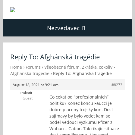
Nezvedavec
Domů
Reply To: Afghánská tragédie
Fórum
Home
›
Forums
›
Všeobecné fórum. Zkrátka, cokoliv
›
Afghánská tragédie
›
Reply To: Afghánská tragédie
August 18, 2021 at 9:21 am
#8273
O Nezvědavci
krakatit
Co cekat od “profesionalnich”
Guest
politiku? Konec koncu Faucci je
Kontakt
dobre placeny trojsky kun. Dost
zajimavy by bylo vedet kam se
podel vedouci vyzkumu Pfizer z
Wuhan – Gabor. Tak rikajic situace
dost komplikovana. Nasazeni