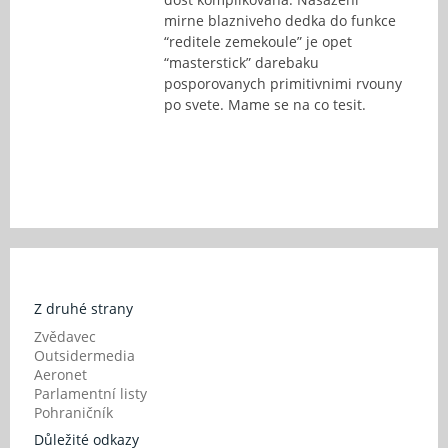
mirne blazniveho dedka do funkce
“reditele zemekoule” je opet
“masterstick” darebaku
posporovanych primitivnimi rvouny
po svete. Mame se na co tesit.
Z druhé strany
Zvědavec
Outsidermedia
Aeronet
Parlamentní listy
Pohraničník
Důležité odkazy