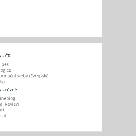
 - ČR
í pes
og.cz
ormační weby (Evropské
y)
 - různé
ineblog
al Review
art
gcat