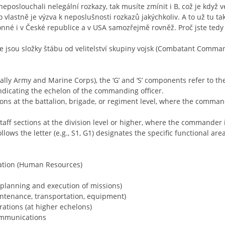
neposlouchali nelegální rozkazy, tak musíte zmínit i B, což je když v
to vlastně je výzva k neposlušnosti rozkazů jakýchkoliv. A to už tu t
onné i v České republice a v USA samozřejmě rovněž. Proč jste tedy 
 jsou složky štábu od velitelství skupiny vojsk (Combatant Command
ically Army and Marine Corps), the ‘G’ and ‘S’ components refer to the 
ndicating the echelon of the commanding officer.
ctions at the battalion, brigade, or regiment level, where the command
staff sections at the division level or higher, where the commander i
llows the letter (e.g., S1, G1) designates the specific functional a
ation (Human Resources)
(planning and execution of missions)
intenance, transportation, equipment)
erations (at higher echelons)
ommunications