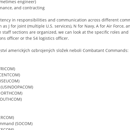
ometimes engineer)
nance, and contracting
tency in responsibilities and communication across different comma
as J for joint (multiple U.S. services), N for Navy, A for Air Force, 
taff sections are organized, we can look at the specific roles and r
ns officer or the S4 logistics officer.
telství amerických ozbrojených složek neboli Combatant Commands:
FRICOM)
SCENTCOM)
(USEUCOM)
nd (USINDOPACOM)
(NORTHCOM)
(SOUTHCOM)
BERCOM)
Command (SOCOM)
ACECOM)