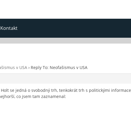
Kontakt
ašismus v USA
›
Reply To: Neofašismus v USA
 Holt se jedná o svobodný trh, tenkokrát trh s politickými informac
 nejhorší, co jsem tam zaznamenal: