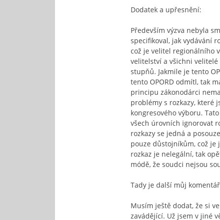
Dodatek a upřesnění:
Především výzva nebyla smě
specifikoval, jak vydávání
což je velitel regionálního
velitelství a všichni veli
stupňů. Jakmile je tento O
tento OPORD odmítl, tak má
principu zákonodárci nemaj
problémy s rozkazy, které 
kongresového výboru. Tato 
všech úrovních ignorovat ro
rozkazy se jedná a posouzen
pouze důstojníkům, což je je
rozkaz je nelegální, tak opě
módě, že soudci nejsou soudc
Tady je další můj komentá
Musím ještě dodat, že si ve
zavádějící. Už jsem v jiné 