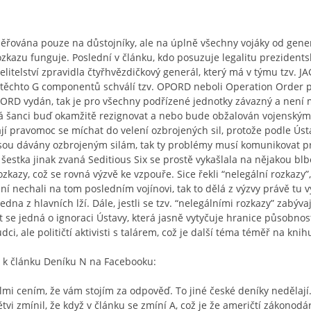
řována pouze na důstojníky, ale na úplně všechny vojáky od generá
 rozkazu funguje. Poslední v článku, kdo posuzuje legalitu prezide
 velitelství zpravidla čtyřhvězdičkový generál, který má v týmu tzv. 
telé těchto G componentů schválí tzv. OPORD neboli Operation Order
PORD vydán, tak je pro všechny podřízené jednotky závazný a není 
 šanci buď okamžitě rezignovat a nebo bude obžalován vojenským s
í pravomoc se míchat do velení ozbrojených sil, protože podle Ústav
jsou dávány ozbrojeným silám, tak ty problémy musí komunikovat p
šestka jinak zvaná Seditious Six se prostě vykašlala na nějakou b
zkazy, což se rovná výzvě ke vzpouře. Sice řekli “nelegální rozkazy”,
í nechali na tom posledním vojínovi, tak to dělá z výzvy právě tu vý
dna z hlavních lží. Dále, jestli se tzv. “nelegálními rozkazy” zabýva
t se jedná o ignoraci Ústavy, která jasně vytyčuje hranice působnosti
i, ale političtí aktivisti s talárem, což je další téma téměř na knih
ř k článku Deníku N na Facebooku:
lmi cením, že vám stojím za odpověď. To jiné české deníky nedělají
větvi zmínil, že když v článku se zmíní A, což je že američtí zákonod