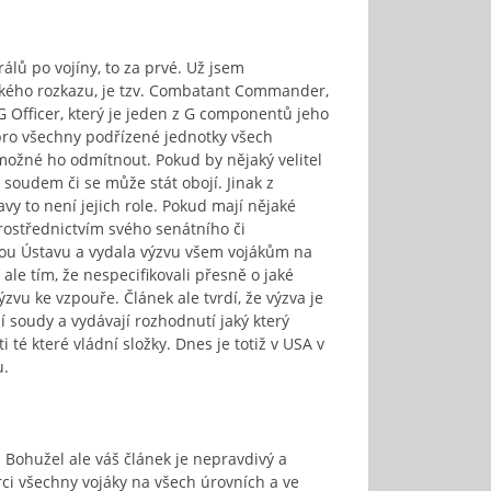
lů po vojíny, to za prvé. Už jsem
ntského rozkazu, je tzv. Combatant Commander,
JAG Officer, který je jeden z G componentů jeho
 pro všechny podřízené jednotky všech
možné ho odmítnout. Pokud by nějaký velitel
oudem či se může stát obojí. Jinak z
y to není jejich role. Pokud mají nějaké
rostřednictvím svého senátního či
lbou Ústavu a vydala výzvu všem vojákům na
 ale tím, že nespecifikovali přesně o jaké
zvu ke vzpouře. Článek ale tvrdí, že výzva je
jí soudy a vydávají rozhodnutí jaký který
 té které vládní složky. Dnes je totiž v USA v
u.
. Bohužel ale váš článek je nepravdivý a
árci všechny vojáky na všech úrovních a ve