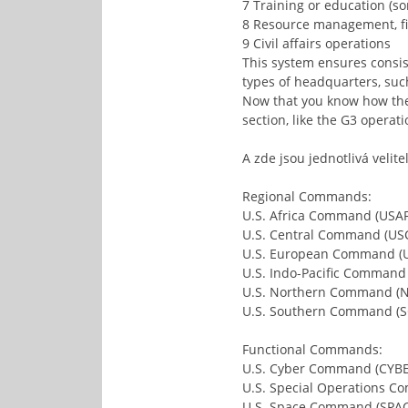
7 Training or education (s
8 Resource management, fi
9 Civil affairs operations
This system ensures consis
types of headquarters, such 
Now that you know how the s
section, like the G3 operatio
A zde jsou jednotlivá veli
Regional Commands:
U.S. Africa Command (USA
U.S. Central Command (U
U.S. European Command 
U.S. Indo-Pacific Comma
U.S. Northern Command 
U.S. Southern Command 
Functional Commands:
U.S. Cyber Command (CY
U.S. Special Operations 
U.S. Space Command (SP