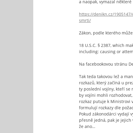
a naopak, vymazal některé 
https://denikn.cz/1905147/
smrti/
Zákon, podle kterého může
18 U.S.C. § 2387, which mak
including: causing or attem
Na facebookovou stránu De
Tak teda takovou lež a man
rozkazů, který začíná u pre
ty poslední vojíny, kteří s
by vojíni mohli rozhodovat,
rozkaz putuje k Ministrovi 
formulují rozkazy dle požad
Pokud zákonodárci vydají v
přesně jedná, pak je jejich
že ano…