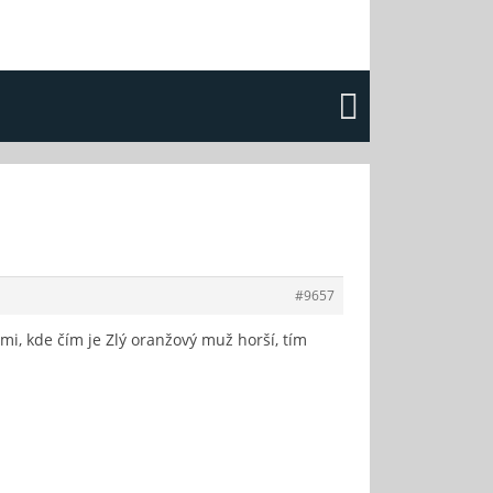
#9657
emi, kde čím je Zlý oranžový muž horší, tím