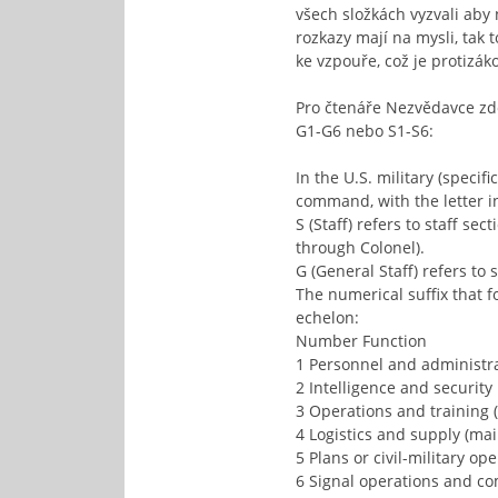
všech složkách vyzvali aby 
rozkazy mají na mysli, tak 
ke vzpouře, což je protizák
Pro čtenáře Nezvědavce zde
G1-G6 nebo S1-S6:
In the U.S. military (specif
command, with the letter i
S (Staff) refers to staff se
through Colonel).
G (General Staff) refers to 
The numerical suffix that fo
echelon:
Number Function
1 Personnel and administr
2 Intelligence and security
3 Operations and training 
4 Logistics and supply (ma
5 Plans or civil-military op
6 Signal operations and c