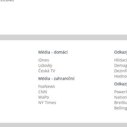
Média - domácí
Odkazy
iDnes
Hlídac
Lidovky
Demag
Česká TV
Dezinf
Hodnot
Média - zahraniční:
Odkazy
FoxNews
CNN
Powerl
WaPo
Nation
NY Times
Breitb
Bellin