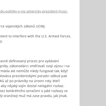
o-politiky-v-niz-americky-prezident-hrozi-
írce vojenských zákonů UCMJ:
ntent to interfere with the U.S. Armed Forces,
y.
 jasně definovaný proces pro vydávání
níky, zákonodárci směřovali svoji výzvu i na
. Armáda ale nemůže nikdy fungovat tak, když
onrolována prezidentskými poradci odkud pak
AG až po právníky na úrovni roty, kteří
aby nějaký vojín dostal nelegální rozkaz.
bez konkrétního označení o jaké rozkazy se
Zlý oranžový muž má zase pravdu, jak jinak,