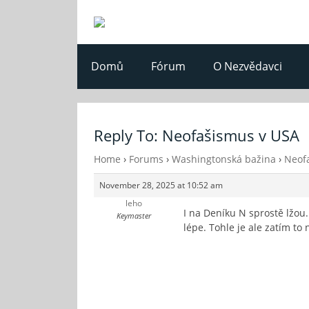
Domů
Fórum
O Nezvědavci
Reply To: Neofašismus v USA
Home
›
Forums
›
Washingtonská bažina
›
Neof
November 28, 2025 at 10:52 am
leho
I na Deníku N sprostě lžou.
Keymaster
lépe. Tohle je ale zatím to