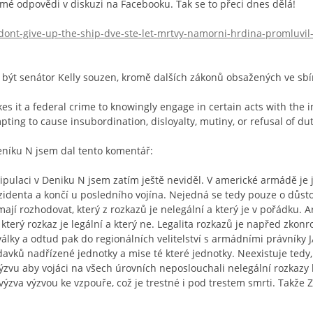
mé odpovědi v diskuzi na Facebooku. Tak se to přeci dnes dělá!
dont-give-up-the-ship-dve-ste-let-mrtvy-namorni-hrdina-promluvil-d
 být senátor Kelly souzen, kromě dalších zákonů obsažených ve sb
es it a federal crime to knowingly engage in certain acts with the i
pting to cause insubordination, disloyalty, mutiny, or refusal of dut
níku N jsem dal tento komentář:
ipulaci v Deniku N jsem zatím ještě neviděl. V americké armádě je
zidenta a končí u posledního vojína. Nejedná se tedy pouze o důstoj
e mají rozhodovat, který z rozkazů je nelegální a který je v pořádku
 který rozkaz je legální a který ne. Legalita rozkazů je napřed zk
války a odtud pak do regionálních velitelství s armádními právníky J
avků nadřízené jednotky a mise té které jednotky. Neexistuje tedy, 
ýzvu aby vojáci na všech úrovních neposlouchali nelegální rozkazy 
 výzva výzvou ke vzpouře, což je trestné i pod trestem smrti. Takže 