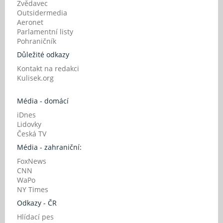
Zvědavec
Outsidermedia
Aeronet
Parlamentní listy
Pohraničník
Důležité odkazy
Kontakt na redakci
Kulisek.org
Média - domácí
iDnes
Lidovky
Česká TV
Média - zahraniční:
FoxNews
CNN
WaPo
NY Times
Odkazy - ČR
Hlídací pes