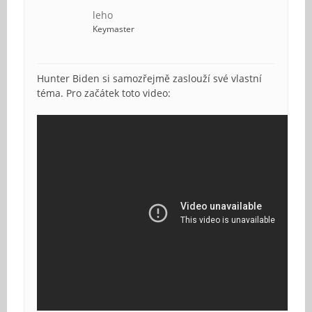
leho
Keymaster
Hunter Biden si samozřejmě zaslouží své vlastní
téma. Pro začátek toto video: