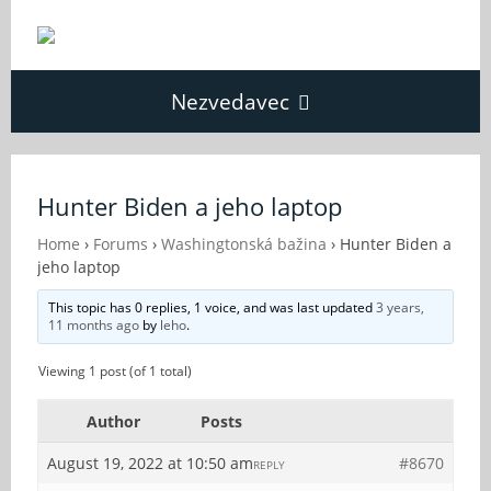
Nezvedavec
Domů
Hunter Biden a jeho laptop
Fórum
Home
›
Forums
›
Washingtonská bažina
›
Hunter Biden a
jeho laptop
This topic has 0 replies, 1 voice, and was last updated
3 years,
O Nezvědavci
11 months ago
by
leho
.
Viewing 1 post (of 1 total)
Kontakt
Author
Posts
August 19, 2022 at 10:50 am
#8670
REPLY