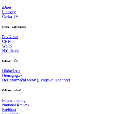
iDnes
Lidovky
Česká TV
Média - zahraniční:
FoxNews
CNN
WaPo
NY Times
Odkazy - ČR
Hlídací pes
Demagog.cz
Dezinformační weby (Evropské Hodnoty)
Odkazy - různé
Powerlineblog
National Review
Breitbart