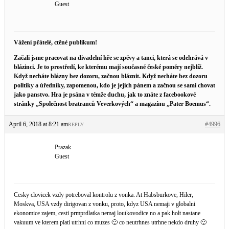
Guest
Vážení přátelé, ctěné publikum!
Začali jsme pracovat na divadelní hře se zpěvy a tanci, která se odehrává v
blázinci. Je to prostředí, ke kterému mají současné české poměry nejblíž.
Když necháte blázny bez dozoru, začnou bláznit. Když necháte bez dozoru
politiky a úředníky, zapomenou, kdo je jejich pánem a začnou se sami chovat
jako panstvo. Hra je psána v témže duchu, jak to znáte z facebookové
stránky „Společnost bratranců Veverkových“ a magazínu „Pater Boemus“.
April 6, 2018 at 8:21 am
#4996
REPLY
Prazak
Guest
Cesky clovicek vzdy potreboval kontrolu z vonka. At Habsburkove, Hiler,
Moskva, USA vzdy dirigovan z vonku, proto, kdyz USA nemaji v globalni
ekonomice zajem, cesti prmprdlatka nemaj loutkovodice no a pak holt nastane
vakuum ve kterem plati utrhni co muzes 🙂 co neutrhnes utrhne nekdo druhy 🙂