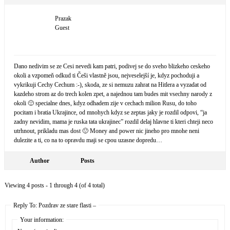
Prazak
Guest
Dano nedivim se ze Cesi nevedi kam patri, podivej se do sveho blizkeho ceskeho
okoli a vzpomeň odkud ti Češi vlastně jsou, nejveselejší je, kdyz pochoduji a
vykrikuji Cechy Cechum :-), skoda, ze si nemuzu zahrat na Hitlera a vyzadat od
kazdeho strom az do trech kolen zpet, a najednou tam budes mit vsechny narody z
okoli 🙂 specialne dnes, kdyz odhadem zije v cechach milion Rusu, do toho
pocitam i bratia Ukrajince, od mnohych kdyz se zeptas jaky je rozdil odpovi, “ja
zadny nevidim, mama je ruska tata ukrajinec” rozdil delaj hlavne ti kteri chteji neco
utrhnout, prikladu mas dost 🙂 Money and power nic jineho pro mnohe neni
dulezite a ti, co na to opravdu maji se cpou uzasne dopredu…
Author
Posts
Viewing 4 posts - 1 through 4 (of 4 total)
Reply To: Pozdrav ze stare flasti –
Your information: