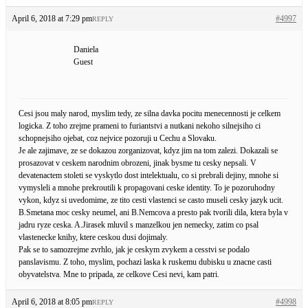
April 6, 2018 at 7:29 pm
#4997
REPLY
Daniela
Guest
Cesi jsou maly narod, myslim tedy, ze silna davka pocitu menecennosti je celkem
logicka. Z toho zrejme prameni to furiantstvi a nutkani nekoho silnejsiho ci
schopnejsiho ojebat, coz nejvice pozoruji u Cechu a Slovaku.
Je ale zajimave, ze se dokazou zorganizovat, kdyz jim na tom zalezi. Dokazali se
prosazovat v ceskem narodnim obrozeni, jinak bysme tu cesky nepsali. V
devatenactem stoleti se vyskytlo dost intelektualu, co si prebrali dejiny, mnohe si
vymysleli a mnohe prekroutili k propagovani ceske identity. To je pozoruhodny
vykon, kdyz si uvedomime, ze tito cesti vlastenci se casto museli cesky jazyk ucit.
B.Smetana moc cesky neumel, ani B.Nemcova a presto pak tvorili dila, ktera byla v
jadru ryze ceska. A.Jirasek mluvil s manzelkou jen nemecky, zatim co psal
vlastenecke knihy, ktere ceskou dusi dojimaly.
Pak se to samozrejme zvrhlo, jak je ceskym zvykem a cesstvi se podalo
panslavismu. Z toho, myslim, pochazi laska k ruskemu dubisku u znacne casti
obyvatelstva. Mne to pripada, ze celkove Cesi nevi, kam patri.
April 6, 2018 at 8:05 pm
#4998
REPLY