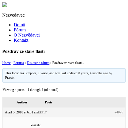
Nezvedavec
Domů
Fórum
O Nezvědavci
Kontakt
Pozdrav ze stare flasti –
Home
›
Forums
›
Diskuze a fórum
›
Pozdrav ze stare flasti –
This topic has 3 replies, 1 voice, and was last updated
8 years, 4 months ago
by
Prazak
.
Viewing 4 posts - 1 through 4 (of 4 total)
Author
Posts
April 5, 2018 at 6:31 am
#4995
REPLY
krakatit