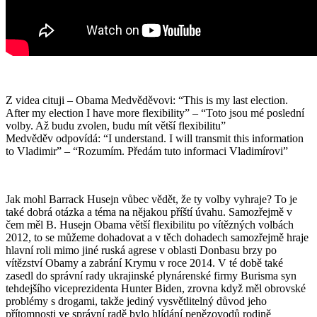
Z videa cituji – Obama Medvěděvovi: “This is my last election.
After my election I have more flexibility” – “Toto jsou mé poslední
volby. Až budu zvolen, budu mít větší flexibilitu”
Medvěděv odpovídá: “I understand. I will transmit this information
to Vladimir” – “Rozumím. Předám tuto informaci Vladimírovi”
Jak mohl Barrack Husejn vůbec vědět, že ty volby vyhraje? To je
také dobrá otázka a téma na nějakou příští úvahu. Samozřejmě v
čem měl B. Husejn Obama větší flexibilitu po vítězných volbách
2012, to se můžeme dohadovat a v těch dohadech samozřejmě hraje
hlavní roli mimo jiné ruská agrese v oblasti Donbasu brzy po
vítězství Obamy a zabrání Krymu v roce 2014. V té době také
zasedl do správní rady ukrajinské plynárenské firmy Burisma syn
tehdejšího viceprezidenta Hunter Biden, zrovna když měl obrovské
problémy s drogami, takže jediný vysvětlitelný důvod jeho
přítomnosti ve správní radě bylo hlídání penězovodů rodině