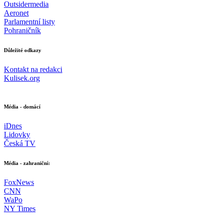
Outsidermedia
Aeronet
Parlamentní listy
Pohraničník
Důležité odkazy
Kontakt na redakci
Kulisek.org
Média - domácí
iDnes
Lidovky
Česká TV
Média - zahraniční:
FoxNews
CNN
WaPo
NY Times