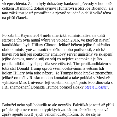
viceprezidenta. Zatím byly dokázány bankovní převody v hodnotě
celkem 10 milionů dolarů synovi Hunterovi a otci Joe Bidenovi, ale
tato záležitost je už promlčena a zjevně se jedná o další velké téma
na příští článek.
Po zabrání Krymu 2014 měla americká administrativa ale další
starost a tím byla nutná výhra ve volbách 2016, ve kterých hlavní
kandidátkou byla Hillary Clinton. Jelikož během jejího funkčního
období ministryně zahraničí se dělo mnoho podivností, z nichž
hlavní roli hrál její soukromý emailový server umístěný ve sklepení
jejího domku, musela stůj co stůj co nejvíce znemožnit jejího
protikandidáta aby si pojistila své vítězství. Tím protikandidátem se
totiž stal Donald Trump oproti všem očekáváním a většina lidí
kolem Hillary byla toho názoru, že Trumpa bude hračka znemožnit,
jelikož on měl v Rusku mnoho kontaktů a také pořádal v Moskvě
vyhlášení Miss Universe. Její volební kampaň proto koordinovala s
FBI znemožnění Donalda Trumpa pomocí složky
Steele Dossier
.
Bohužel nebo spíš bohudík to ale nevyšlo. Falzifikát je totiž až příliš
průhledný a nese mnoho typických znaků amatérského zpracování
zpráv agentů KGB jejich velícím důstojníkům. To ale stejně