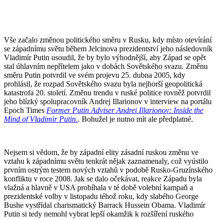
Vše začalo změnou politického směru v Rusku, kdy místo otevírání
se západnímu světu během Jelcinova prezidentství jeho následovník
Vladimír Putin usoudil, že by bylo výhodnější, aby Západ se opět
stal úhlavním nepřítelem jako v dobách Sovětského svazu. Změnu
směru Putin potvrdil ve svém projevu 25. dubna 2005, kdy
prohlásil, že rozpad Sovětského svazu byla nejhorší geopolitická
katastrofa 20. století. Změnu trendu v ruské politice rovněž potvrdil
jeho blízký spolupracovník Andrej Illarionov v interview na portálu
Epoch Times
Former Putin Adviser Andrei Illarionov: Inside the
Mind of Vladimir Putin.
. Bohužel je nutno mít ale předplatné.
Nejsem si vědom, že by západní elity zásadní ruskou změnu ve
vztahu k západnímu světu tenkrát nějak zaznamenaly, což vyústilo
prvním ostrým testem nových vztahů v podobě Rusko-Gruzínského
konfliktu v roce 2008. Jak se dalo očekávat, reakce Západu byla
vlažná a hlavně v USA probíhala v té době volební kampaň a
prezidentské volby v listopadu téhož roku, kdy slabého George
Bushe vystřídal charismatický Barrack Hussein Obama. Vladimír
Putin si tedy nemohl vybrat lepší okamžik k rozšíření ruského