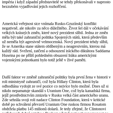
impéria i když západní představitelé se tehdy překonávali v naprosto
bezzubém vyjadřování jejich rozhořčení.
Americká veřejnost sice vnímala Rusko-Gruzínský konflikt
negativně, ale nikoliv za něco důležitého. Život šel dál v očekávání
velkých krásných změn, které nový prezident slíbil. Jedna ze změn
měla být také zahraniční politika Spojených států, která především
už neměla být agresivně velmocenská. Nový prezident tehdy slíbil,
že se Amerika stane státem oblíbeným a neagresivním, kterou má
každý rád. Svržení, zatčení a odsouzení iráckého diktátora Saddama
Huseina po ne příliš pohledném obsazení Iráku americkými
vojenskými jednotkami bylo totiž ještě v živé paměti.
Další faktor ve změně zahraniční politiky byla první žena v historii v
roli ministryně zahraničí, což byla Hillary Clinton, která byla
odhodlána vydojit ze své pozice co nejvíce bylo možné. Dnes už si
nikdo nepamatuje skandál s Uranium One, což byla kanadská firma,
jejíž prostřednictvím zmizela v Rusku velká část amerického uranu.
Zde sehrála svoji roli nadace Clinton Foundation, která v kritické
době po schválení převzetí Uranium One ruskou firmou Rosatom
obdržela platbu 145 milionů dolarů. Je tedy zřejmé, že Clintonovi