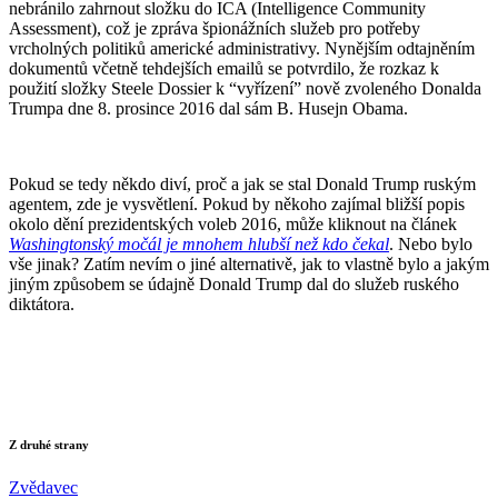
nebránilo zahrnout složku do ICA (Intelligence Community
Assessment), což je zpráva špionážních služeb pro potřeby
vrcholných politiků americké administrativy. Nynějším odtajněním
dokumentů včetně tehdejších emailů se potvrdilo, že rozkaz k
použití složky Steele Dossier k “vyřízení” nově zvoleného Donalda
Trumpa dne 8. prosince 2016 dal sám B. Husejn Obama.
Pokud se tedy někdo diví, proč a jak se stal Donald Trump ruským
agentem, zde je vysvětlení. Pokud by někoho zajímal bližší popis
okolo dění prezidentských voleb 2016, může kliknout na článek
Washingtonský močál je mnohem hlubší než kdo čekal
. Nebo bylo
vše jinak? Zatím nevím o jiné alternativě, jak to vlastně bylo a jakým
jiným způsobem se údajně Donald Trump dal do služeb ruského
diktátora.
Z druhé strany
Zvědavec