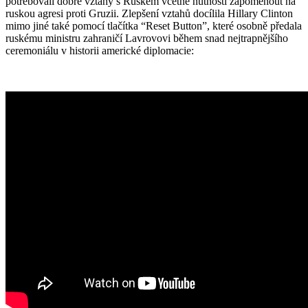
potřebovali dobré vztahy s Ruskem včetně nutnosti zapomenout na
ruskou agresi proti Gruzii. Zlepšení vztahů docílila Hillary Clinton
mimo jiné také pomocí tlačítka “Reset Button”, které osobně předala
ruskému ministru zahraničí Lavrovovi během snad nejtrapnějšího
ceremoniálu v historii americké diplomacie: