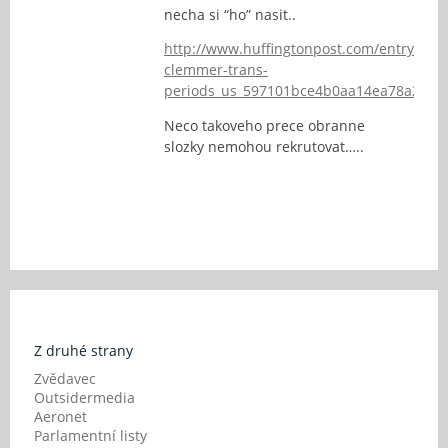
necha si “ho” nasit..
http://www.huffingtonpost.com/entry/cass
clemmer-trans-
periods_us_597101bce4b0aa14ea78a251
Neco takoveho prece obranne
slozky nemohou rekrutovat…..
Z druhé strany
Zvědavec
Outsidermedia
Aeronet
Parlamentní listy