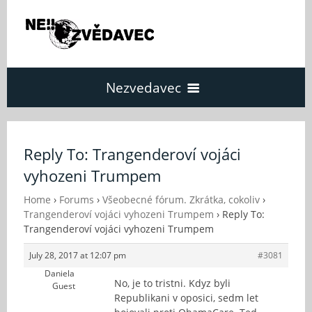
Nezvedavec
Domů
Reply To: Trangenderoví vojáci
vyhozeni Trumpem
Fórum
Home
›
Forums
›
Všeobecné fórum. Zkrátka, cokoliv
›
Trangenderoví vojáci vyhozeni Trumpem
›
Reply To:
O Nezvědavci
Trangenderoví vojáci vyhozeni Trumpem
July 28, 2017 at 12:07 pm
#3081
Kontakt
Daniela
No, je to tristni. Kdyz byli
Guest
Republikani v oposici, sedm let