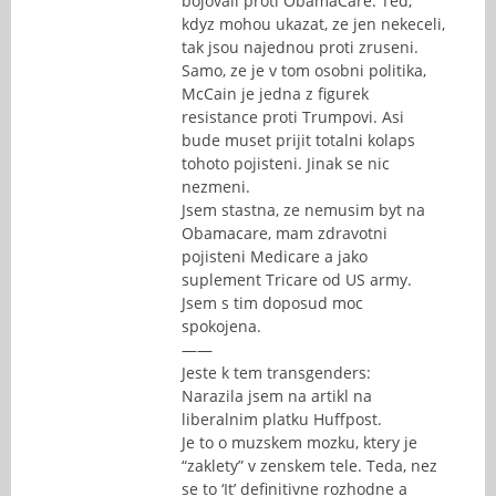
bojovali proti ObamaCare. Ted,
kdyz mohou ukazat, ze jen nekeceli,
tak jsou najednou proti zruseni.
Samo, ze je v tom osobni politika,
McCain je jedna z figurek
resistance proti Trumpovi. Asi
bude muset prijit totalni kolaps
tohoto pojisteni. Jinak se nic
nezmeni.
Jsem stastna, ze nemusim byt na
Obamacare, mam zdravotni
pojisteni Medicare a jako
suplement Tricare od US army.
Jsem s tim doposud moc
spokojena.
——
Jeste k tem transgenders:
Narazila jsem na artikl na
liberalnim platku Huffpost.
Je to o muzskem mozku, ktery je
“zaklety” v zenskem tele. Teda, nez
se to ‘It’ definitivne rozhodne a