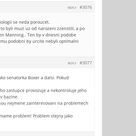
#3076
REPLY
iologii se neda poroucet.
 byli muzi uz od narozeni zzenstili, a po
 ten Manning.. Ten by v dnesni podobe
emu podobni by urcite nebyli optimalni
#3077
REPLY
ako senatorka Boxer a dalsi. Pokud
eho zastupce provozuje a nekontroluje jeho
 v bazine.
 jsou nejmene zainteresovani na problemech
k mame problem! Problem stejny jako