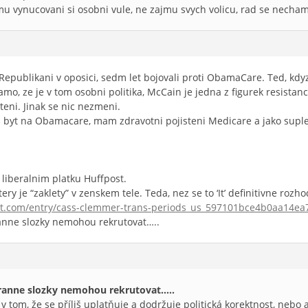
mu vynucovani si osobni vule, ne zajmu svych volicu, rad se necham
li Republikani v oposici, sedm let bojovali proti ObamaCare. Ted, kdy
mo, ze je v tom osobni politika, McCain je jedna z figurek resistan
steni. Jinak se nic nezmeni.
 byt na Obamacare, mam zdravotni pojisteni Medicare a jako suple
 liberalnim platku Huffpost.
ry je “zaklety” v zenskem tele. Teda, nez se to ‘It’ definitivne rozho
st.com/entry/cass-clemmer-trans-periods_us_597101bce4b0aa14ea
anne slozky nemohou rekrutovat…..
ranne slozky nemohou rekrutovat…..
v tom, že se příliš uplatňuje a dodržuje politická korektnost, nebo 