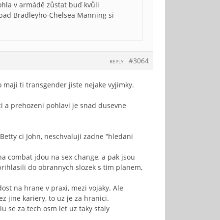
hla v armádě zůstat buď kvůli
pad Bradleyho-Chelsea Manning si
#3064
REPLY
to maji ti transgender jiste nejake vyjimky.
inci a prehozeni pohlavi je snad dusevne
Betty ci John, neschvaluji zadne “hledani
na combat jdou na sex change, a pak jsou
rihlasili do obrannych slozek s tim planem,
 dost na hrane v praxi, mezi vojaky. Ale
 jine kariery, to uz je za hranici.
 se za tech osm let uz taky staly