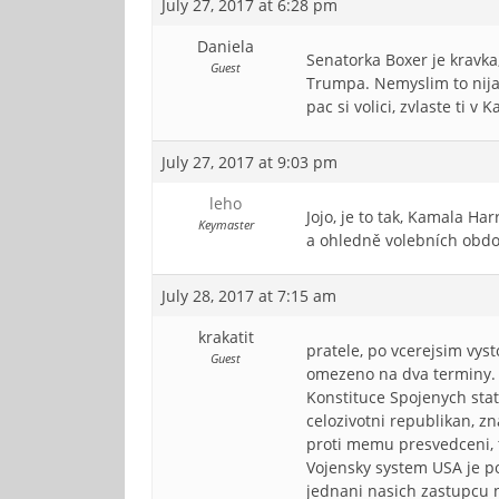
July 27, 2017 at 6:28 pm
Daniela
Senatorka Boxer je kravka
Guest
Trumpa. Nemyslim to nijak
pac si volici, zvlaste ti v
July 27, 2017 at 9:03 pm
leho
Jojo, je to tak, Kamala H
Keymaster
a ohledně volebních obdob
July 28, 2017 at 7:15 am
krakatit
pratele, po vcerejsim vys
Guest
omezeno na dva terminy.
Konstituce Spojenych sta
celozivotni republikan, z
proti memu presvedceni, 
Vojensky system USA je po
jednani nasich zastupcu n