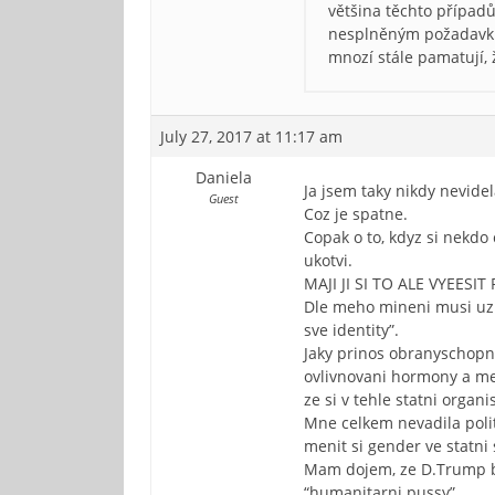
většina těchto případ
nesplněným požadavků
mnozí stále pamatují,
July 27, 2017 at 11:17 am
Daniela
Ja jsem taky nikdy nevidela
Guest
Coz je spatne.
Copak o to, kdyz si nekdo 
ukotvi.
MAJI JI SI TO ALE VYEES
Dle meho mineni musi uz m
sve identity”.
Jaky prinos obranyschopno
ovlivnovani hormony a men
ze si v tehle statni orga
Mne celkem nevadila politi
menit si gender ve statni s
Mam dojem, ze D.Trump bud
“humanitarni pussy”….