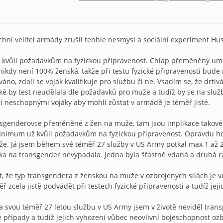
chní velitel armády zrušil tenhle nesmysl a sociální experiment H
 kvůli požadavkům na fyzickou připravenost. Chlap přeměněný um
kdy není 100% ženská, takže při testu fyzické připravenosti bude 
váno, zdali se voják kvalifikuje pro službu či ne. Vsadím se, že drt
 by test neudělala dle požadavků pro muže a tudíž by se na služ
í neschopnými vojáky aby mohli zůstat v armádě je téměř jisté.
genderovce přeměněné z žen na muže, tam jsou implikace takové p
inimum už kvůli požadavkům na fyzickou připravenost. Opravdu ho
e. Já jsem během své téměř 27 služby v US Army potkal max 1 až 2 
ka na transgender nevypadala. Jedna byla šťastně vdaná a druhá r
, že typ transgendera z ženskou na muže v ozbrojených silách je vel
ř zcela jistě podvádět při testech fyzické připravenosti a tudíž jej
a svou téměř 27 letou službu v US Army jsem v životě neviděl trans
 případy a tudíž jejich vyhození vůbec neovlivní bojeschopnost ozbro