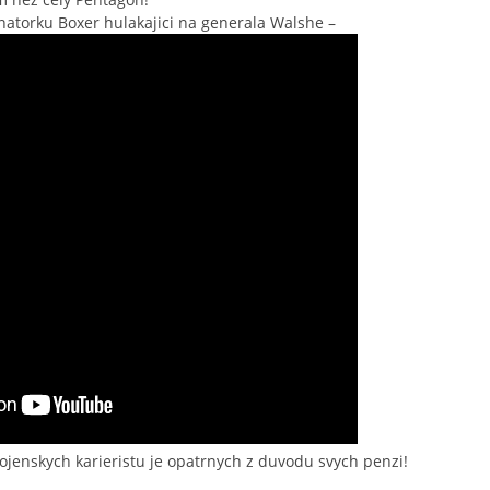
torku Boxer hulakajici na generala Walshe –
 vojenskych karieristu je opatrnych z duvodu svych penzi!