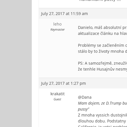
July 27, 2017 at 11:59 am
leho
Danielo, máš absolutní pra
Keymaster
aktualizace článku na hl
Problémy se začleněním do 
stálo by to životy mnoha 
PS: A samozřejmě, zneužívá
že tenhle Husajnův nesmy
July 27, 2017 at 1:27 pm
krakatit
@Dana
Guest
Mam dojem, ze D.Trump bude 
pussy”
Z mnoha vyssich dustojniku
dlouhou dobu. Podstatny 
Californie, je vetsi probl