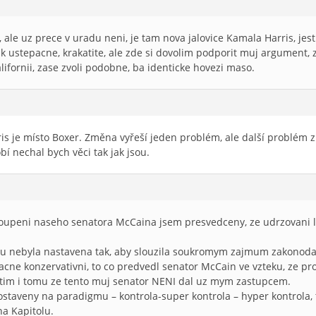
, ale uz prece v uradu neni, je tam nova jalovice Kamala Harris, jes
 ustepacne, krakatite, ale zde si dovolim podporit muj argument, z
 Kalifornii, zase zvoli podobne, ba identicke hovezi maso.
arris je místo Boxer. Změna vyřeší jeden problém, ale další problém
í nechal bych věci tak jak jsou.
toupeni naseho senatora McCaina jsem presvedceny, ze udrzovani li
tu nebyla nastavena tak, aby slouzila soukromym zajmum zakonoda
nacne konzervativni, to co predvedl senator McCain ve vzteku, ze pro
tim i tomu ze tento muj senator NENI dal uz mym zastupcem.
staveny na paradigmu – kontrola-super kontrola – hyper kontrola, t
a Kapitolu.