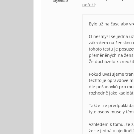
Keymaster
neřekl
:
Bylo už na čase aby vr
O nesmysl se jedná už
zákrokem na ženskou ni
tohoto testu je posuzo
přeměněných na ženské
Že docházelo k zneužit
Pokud uvažujeme trans
těchto je opravdové m
dle požadavků pro muž
rozhodně jako kadidát
Takže lze předpokládat
tyto osoby musely témě
Vzhledem k tomu, že z
že se jedná o ojedinělé