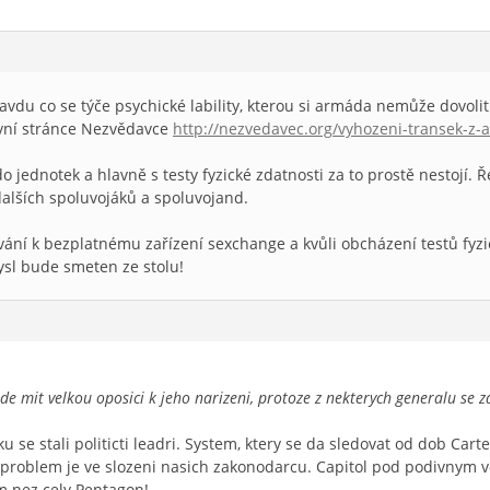
vdu co se týče psychické lability, kterou si armáda nemůže dovolit. 
avní stránce Nezvědavce
http://nezvedavec.org/vyhozeni-transek-z-
jednotek a hlavně s testy fyzické zdatnosti za to prostě nestojí. Ř
dalších spoluvojáků a spoluvojand.
ní k bezplatnému zařízení sexchange a kvůli obcházení testů fyzické
sl bude smeten ze stolu!
mit velkou oposici k jeho narizeni, protoze z nekterych generalu se za
 se stali politicti leadri. System, ktery se da sledovat od dob Carter
problem je ve slozeni nasich zakonodarcu. Capitol pod podivnym 
em nez cely Pentagon!