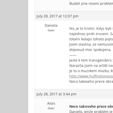
Budeli jine reseni proble
July 28, 2017 at 12:07 pm
Daniela
No, je to tristni. Kdyz by
Guest
najednou proti zruseni. Sa
totalni kolaps tohoto poji
Jsem stastna, ze nemusim
doposud moc spokojena.
——
Jeste k tem transgenders:
Narazila jsem na artikl na
Je to o muzskem mozku, kte
http://www.huffingtonpo
Neco takoveho prece obr
July 28, 2017 at 3:44 pm
Alois
Neco takoveho prece ob
Guest
Danielo, jenže problém je 