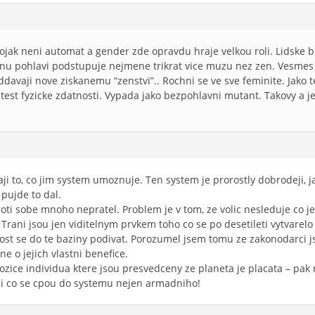
vojak neni automat a gender zde opravdu hraje velkou roli. Lidske b
nu pohlavi podstupuje nejmene trikrat vice muzu nez zen. Vesmes to
davaji nove ziskanemu “zenstvi”.. Rochni se ve sve feminite. Jako
est fyzicke zdatnosti. Vypada jako bezpohlavni mutant. Takovy a j
aji to, co jim system umoznuje. Ten system je prorostly dobrodeji, j
pujde to dal.
oti sobe mnoho nepratel. Problem je v tom, ze volic nesleduje co j
Trani jsou jen viditelnym prvkem toho co se po desetileti vytvarelo
ost se do te baziny podivat. Porozumel jsem tomu ze zakonodarci
ne o jejich vlastni benefice.
ozice individua ktere jsou presvedceny ze planeta je placata – pa
nci co se cpou do systemu nejen armadniho!