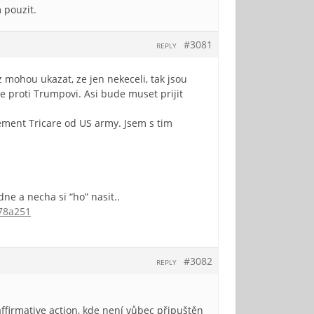
 pouzit.
#3081
REPLY
z mohou ukazat, ze jen nekeceli, tak jsou
ce proti Trumpovi. Asi bude muset prijit
ment Tricare od US army. Jsem s tim
dne a necha si “ho” nasit..
78a251
#3082
REPLY
affirmative action, kde není vůbec připuštěn