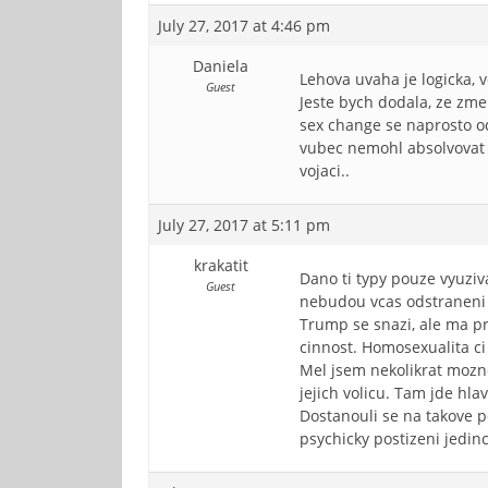
July 27, 2017 at 4:46 pm
Daniela
Lehova uvaha je logicka, 
Guest
Jeste bych dodala, ze zme
sex change se naprosto od
vubec nemohl absolvovat t
vojaci..
July 27, 2017 at 5:11 pm
krakatit
Dano ti typy pouze vyuziv
Guest
nebudou vcas odstraneni 
Trump se snazi, ale ma pr
cinnost. Homosexualita ci 
Mel jsem nekolikrat mozn
jejich volicu. Tam jde hlav
Dostanouli se na takove p
psychicky postizeni jedi