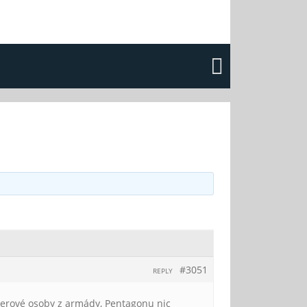
#3051
REPLY
derové osoby z armády, Pentagonu nic