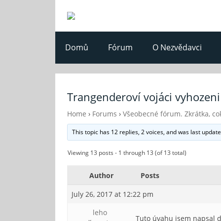
Domů
Fórum
O Nezvědavci
Trangenderoví vojáci vyhoze
Home
›
Forums
›
Všeobecné fórum. Zkrátka, cok
This topic has 12 replies, 2 voices, and was last updat
Viewing 13 posts - 1 through 13 (of 13 total)
Author
Posts
July 26, 2017 at 12:22 pm
leho
Tuto úvahu jsem napsal 