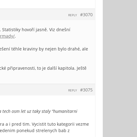
#3070
REPLY
Statistiky hovoří jasně. Viz dnešní
armady/
.
ešení téhle kraviny by nejen bylo drahé, ale
 připravenosti, to je další kapitola. Ještě
#3075
REPLY
 tech osm let uz taky staly “humanitarni
a a i pred tim. Vycistit tuto kategorii vezme
vedenim ponekud strelenych bab z