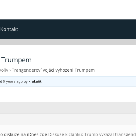
Kontakt
ni Trumpem
oliv
›
Trangenderoví vojáci vyhozeni Trumpem
ed
9 years ago
by
krakatit
.
do diskuze na iDnes zde
Diskuze k článku: Trump vykázal transgen