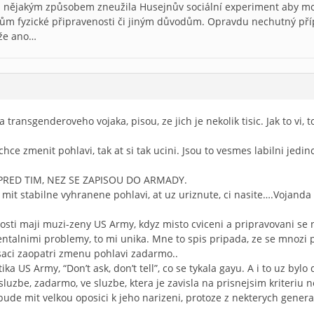
ů nějakým způsobem zneužila Husejnův sociální experiment aby mo
m fyzické připravenosti či jiným důvodům. Opravdu nechutný pří
 že ano…
 transgenderoveho vojaka, pisou, ze jich je nekolik tisic. Jak to vi, 
chce zmenit pohlavi, tak at si tak ucini. Jsou to vesmes labilni jed
IT PRED TIM, NEZ SE ZAPISOU DO ARMADY.
it stabilne vyhranene pohlavi, at uz uriznute, ci nasite….Vojanda 
sti maji muzi-zeny US Army, kdyz misto cviceni a pripravovani se 
talnimi problemy, to mi unika. Mne to spis pripada, ze se mnozi p
nisaci zaopatri zmenu pohlavi zadarmo..
ka US Army, “Don’t ask, don’t tell”, co se tykala gayu. A i to uz bylo
luzbe, zadarmo, ve sluzbe, ktera je zavisla na prisnejsim kriteriu nez
e mit velkou oposici k jeho narizeni, protoze z nekterych generalu