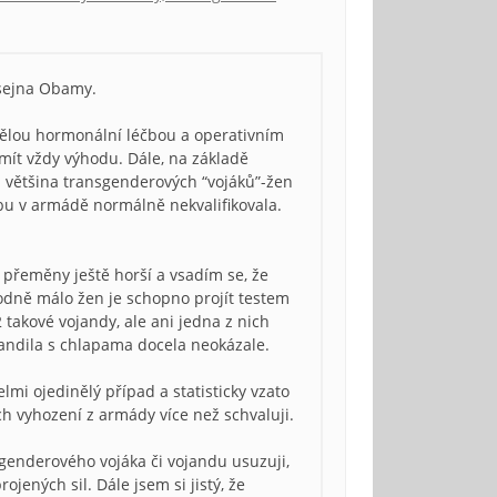
usejna Obamy.
ělou hormonální léčbou a operativním
mít vždy výhodu. Dále, na základě
ivá většina transgenderových “vojáků”-žen
bu v armádě normálně nekvalifikovala.
řeměny ještě horší a vsadím se, že
dně málo žen je schopno projít testem
takové vojandy, ale ani jedna z nich
andila s chlapama docela neokázale.
mi ojedinělý případ a statisticky vzato
ich vyhození z armády více než schvaluji.
genderového vojáka či vojandu usuzuji,
jených sil. Dále jsem si jistý, že