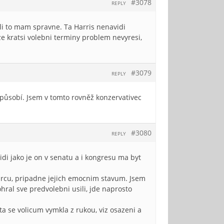
#3078
REPLY
tli to mam spravne. Ta Harris nenavidi
e kratsi volebni terminy problem nevyresi,
#3079
REPLY
 způsobí. Jsem v tomto rovněž konzervativec
#3080
REPLY
di jako je on v senatu a i kongresu ma byt
rcu, pripadne jejich emocnim stavum. Jsem
hral sve predvolebni usili, jde naprosto
a se volicum vymkla z rukou, viz osazeni a