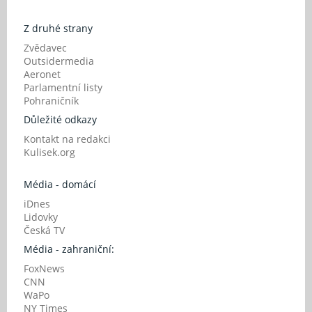
Z druhé strany
Zvědavec
Outsidermedia
Aeronet
Parlamentní listy
Pohraničník
Důležité odkazy
Kontakt na redakci
Kulisek.org
Média - domácí
iDnes
Lidovky
Česká TV
Média - zahraniční:
FoxNews
CNN
WaPo
NY Times