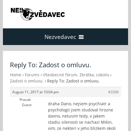
Nezvedavec
Domů
Reply To: Zadost o omluvu.
Fórum
Home
›
Forums
›
Všeobecné fórum. Zkrátka, cokoliv
›
Zadost o omluvu.
›
Reply To: Zadost o omluvu.
August 11, 2017 at 10:04 pm
#3396
O Nezvědavci
Prazak
draha Dano, nejsem psychiatr a
Guest
psychologii jsem studoval hrozne
Kontakt
davno, netusim tedy, v jakem
stadiu silenosti se nachazi Mikin,
vim, ze nekteri v jeho blizkem okoli