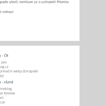
ripade ulevil, nemluve uz o uctivateli Pitomia
ut nohou!
 - ČR
í pes
og.cz
ormační weby (Evropské
y)
 - různé
ineblog
al Review
art
gcat