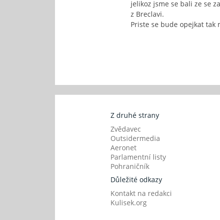
jelikoz jsme se bali ze se z
z Breclavi.
Priste se bude opejkat ta
Z druhé strany
Zvědavec
Outsidermedia
Aeronet
Parlamentní listy
Pohraničník
Důležité odkazy
Kontakt na redakci
Kulisek.org