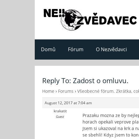
Domů
Fórum
O Nezvědavci
Reply To: Zadost o omluvu.
Home
›
Forums
›
Všeobecné fórum. Zkrátka, cok
August 12, 2017 at 7:04 am
krakatit
Prazaku mozna ze by nejlep
Guest
horach opekali veprove pla
Jsem si ukazoval na krk a n
se sbehli! Kdyz jsem to kon