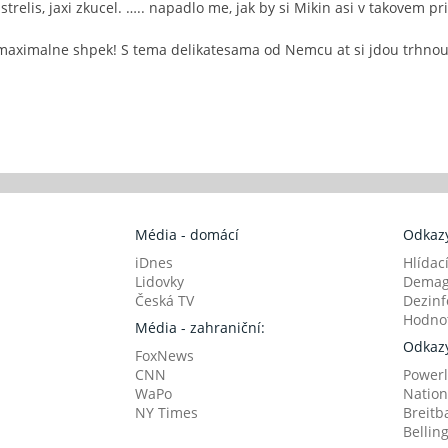
astrelis, jaxi zkucel. ….. napadlo me, jak by si Mikin asi v takovem p
k maximalne shpek! S tema delikatesama od Nemcu at si jdou trhno
Média - domácí
Odkazy
iDnes
Hlídac
Lidovky
Demag
Česká TV
Dezinf
Hodnot
Média - zahraniční:
Odkazy
FoxNews
CNN
Powerl
WaPo
Nation
NY Times
Breitb
Bellin