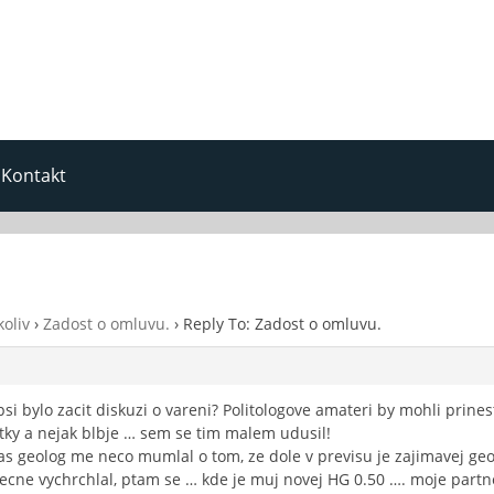
Kontakt
oliv
›
Zadost o omluvu.
›
Reply To: Zadost o omluvu.
si bylo zacit diskuzi o vareni? Politologove amateri by mohli prine
tky a nejak blbje … sem se tim malem udusil!
as geolog me neco mumlal o tom, ze dole v previsu je zajimavej geol
ecne vychrchlal, ptam se … kde je muj novej HG 0.50 …. moje partner