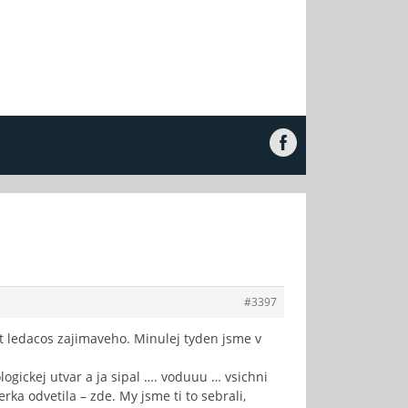
#3397
st ledacos zajimaveho. Minulej tyden jsme v
ogickej utvar a ja sipal …. voduuu … vsichni
ka odvetila – zde. My jsme ti to sebrali,