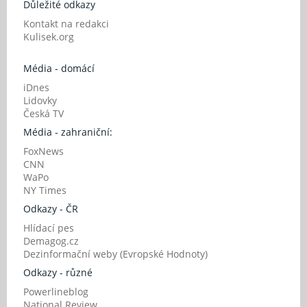
Důležité odkazy
Kontakt na redakci
Kulisek.org
Média - domácí
iDnes
Lidovky
Česká TV
Média - zahraniční:
FoxNews
CNN
WaPo
NY Times
Odkazy - ČR
Hlídací pes
Demagog.cz
Dezinformační weby (Evropské Hodnoty)
Odkazy - různé
Powerlineblog
National Review