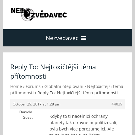
Nezvedavec
Domů
Reply To: Nejtoxičtější téma
přítomnosti
Fórum
Home
›
Forums
›
Globální oteplování
›
Nejtoxičtější téma
přítomnosti
›
Reply To: Nejtoxičtější téma přítomnosti
O Nezvědavci
October 29, 2017 at 1:28 pm
#4039
Daniela
Kontakt
Kdyby to ti nacelnici ochrany
Guest
planety tak otravne nepolitizovali,
byla bych vice porozumejici. Ale