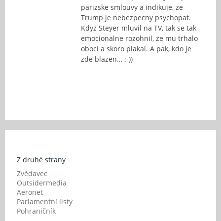
parizske smlouvy a indikuje, ze
Trump je nebezpecny psychopat.
Kdyz Steyer mluvil na TV, tak se tak
emocionalne rozohnil, ze mu trhalo
oboci a skoro plakal. A pak, kdo je
zde blazen… :-))
Z druhé strany
Zvědavec
Outsidermedia
Aeronet
Parlamentní listy
Pohraničník