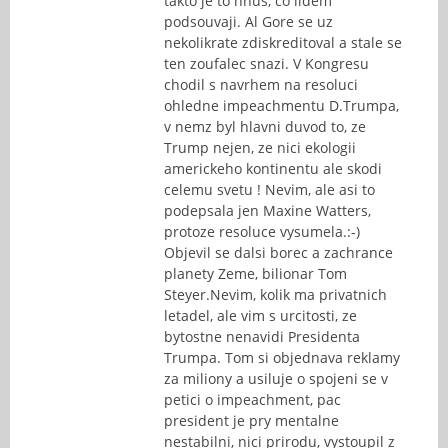
takto je to hnus, co lidem
podsouvaji. Al Gore se uz
nekolikrate zdiskreditoval a stale se
ten zoufalec snazi. V Kongresu
chodil s navrhem na resoluci
ohledne impeachmentu D.Trumpa,
v nemz byl hlavni duvod to, ze
Trump nejen, ze nici ekologii
americkeho kontinentu ale skodi
celemu svetu ! Nevim, ale asi to
podepsala jen Maxine Watters,
protoze resoluce vysumela.:-)
Objevil se dalsi borec a zachrance
planety Zeme, bilionar Tom
Steyer.Nevim, kolik ma privatnich
letadel, ale vim s urcitosti, ze
bytostne nenavidi Presidenta
Trumpa. Tom si objednava reklamy
za miliony a usiluje o spojeni se v
petici o impeachment, pac
president je pry mentalne
nestabilni, nici prirodu, vystoupil z