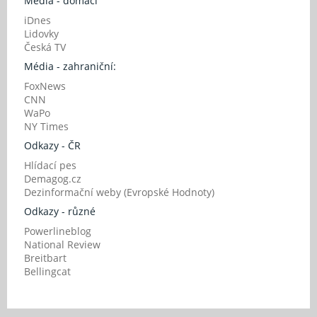
Média - domácí
iDnes
Lidovky
Česká TV
Média - zahraniční:
FoxNews
CNN
WaPo
NY Times
Odkazy - ČR
Hlídací pes
Demagog.cz
Dezinformační weby (Evropské Hodnoty)
Odkazy - různé
Powerlineblog
National Review
Breitbart
Bellingcat