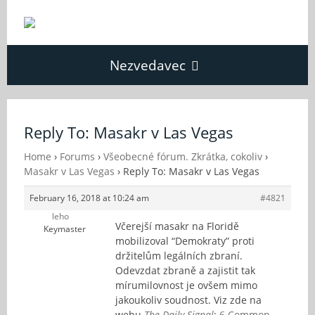
Nezvedavec
Domů
Reply To: Masakr v Las Vegas
Fórum
Home
›
Forums
›
Všeobecné fórum. Zkrátka, cokoliv
›
Masakr v Las Vegas
›
Reply To: Masakr v Las Vegas
February 16, 2018 at 10:24 am
#4821
O Nezvědavci
leho
Včerejší masakr na Floridě
Keymaster
mobilizoval “Demokraty” proti
Kontakt
držitelům legálních zbraní.
Odevzdat zbraně a zajistit tak
mírumilovnost je ovšem mimo
jakoukoliv soudnost. Viz zde na
webu
The Daily Signal
:
6 Common