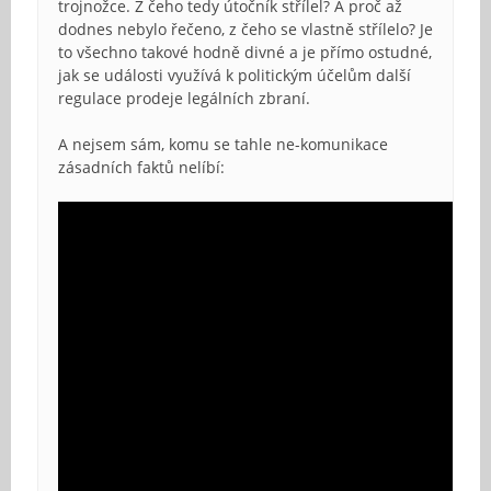
trojnožce. Z čeho tedy útočník střílel? A proč až
dodnes nebylo řečeno, z čeho se vlastně střílelo? Je
to všechno takové hodně divné a je přímo ostudné,
jak se události využívá k politickým účelům další
regulace prodeje legálních zbraní.
A nejsem sám, komu se tahle ne-komunikace
zásadních faktů nelíbí: