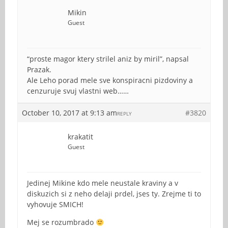
Mikin
Guest
“proste magor ktery strilel aniz by miril”, napsal
Prazak.
Ale Leho porad mele sve konspiracni pizdoviny a
cenzuruje svuj vlastni web……
October 10, 2017 at 9:13 am
#3820
REPLY
krakatit
Guest
Jedinej Mikine kdo mele neustale kraviny a v
diskuzich si z neho delaji prdel, jses ty. Zrejme ti to
vyhovuje SMICH!
Mej se rozumbrado