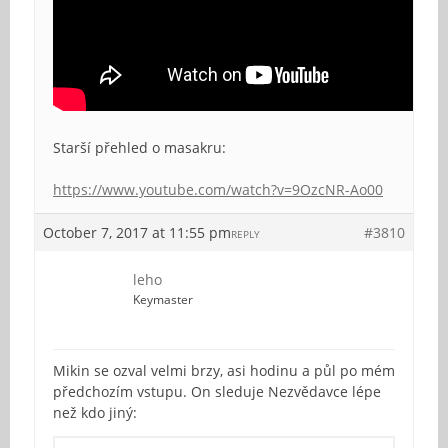
Starší přehled o masakru:
https://www.youtube.com/watch?v=9OzcNR-Ao00
October 7, 2017 at 11:55 pm
#3810
REPLY
leho
Keymaster
Mikin se ozval velmi brzy, asi hodinu a půl po mém
předchozím vstupu. On sleduje Nezvědavce lépe
než kdo jiný: