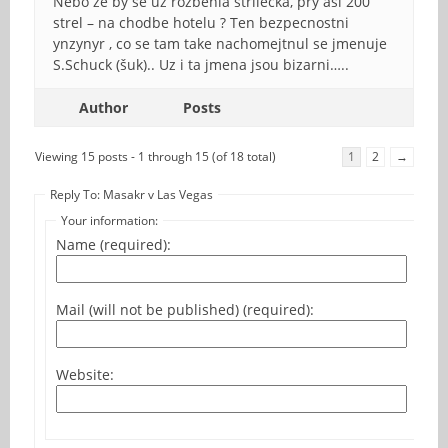
Nebo ze by se uz rozbehla strilecka, pry asi 200
strel – na chodbe hotelu ? Ten bezpecnostni
ynzynyr , co se tam take nachomejtnul se jmenuje
S.Schuck (šuk).. Uz i ta jmena jsou bizarni…..
Author
Posts
Viewing 15 posts - 1 through 15 (of 18 total)
1
2
→
Reply To: Masakr v Las Vegas
Your information:
Name (required):
Mail (will not be published) (required):
Website: