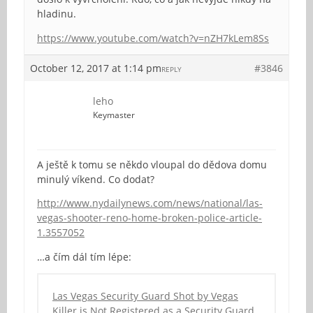
hladinu.
https://www.youtube.com/watch?v=nZH7kLem8Ss
October 12, 2017 at 1:14 pm
#3846
REPLY
leho
Keymaster
A ještě k tomu se někdo vloupal do dědova domu
minulý víkend. Co dodat?
http://www.nydailynews.com/news/national/las-
vegas-shooter-reno-home-broken-police-article-
1.3557052
…a čím dál tím lépe:
Las Vegas Security Guard Shot by Vegas
Killer is Not Registered as a Security Guard