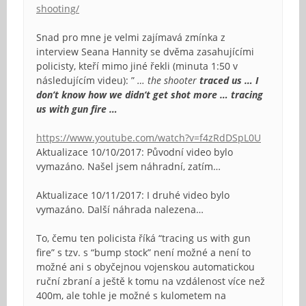
shooting/
Snad pro mne je velmi zajímavá zmínka z
interview Seana Hannity se dvěma zasahujícími
policisty, kteří mimo jiné řekli (minuta 1:50 v
následujícím videu): ”
… the shooter
traced us … I
don’t know how we didn’t get shot more … tracing
us with gun fire …
https://www.youtube.com/watch?v=f4zRdDSpL0U
Aktualizace 10/10/2017: Původní video bylo
vymazáno. Našel jsem náhradní, zatím…
Aktualizace 10/11/2017: I druhé video bylo
vymazáno. Další náhrada nalezena…
To, čemu ten policista říká “tracing us with gun
fire” s tzv. s “bump stock” není možné a není to
možné ani s obyčejnou vojenskou automatickou
ruční zbraní a ještě k tomu na vzdálenost více než
400m, ale tohle je možné s kulometem na