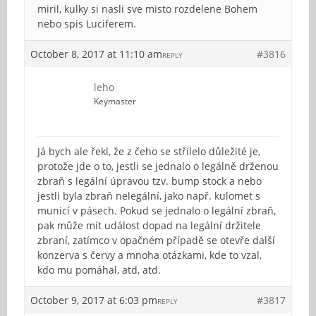
miril, kulky si nasli sve misto rozdelene Bohem
nebo spis Luciferem.
October 8, 2017 at 11:10 am
#3816
REPLY
leho
Keymaster
Já bych ale řekl, že z čeho se střílelo důležité je,
protože jde o to, jestli se jednalo o legálně drženou
zbraň s legální úpravou tzv. bump stock a nebo
jestli byla zbraň nelegální, jako např. kulomet s
municí v pásech. Pokud se jednalo o legální zbraň,
pak může mít událost dopad na legální držitele
zbraní, zatímco v opačném případě se otevře další
konzerva s červy a mnoha otázkami, kde to vzal,
kdo mu pomáhal, atd, atd.
October 9, 2017 at 6:03 pm
#3817
REPLY