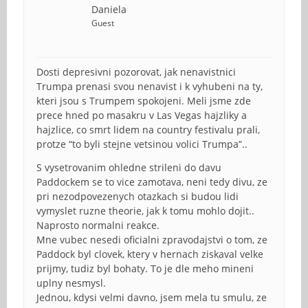
Daniela
Guest
Dosti depresivni pozorovat, jak nenavistnici
Trumpa prenasi svou nenavist i k vyhubeni na ty,
kteri jsou s Trumpem spokojeni. Meli jsme zde
prece hned po masakru v Las Vegas hajzliky a
hajzlice, co smrt lidem na country festivalu prali,
protze “to byli stejne vetsinou volici Trumpa”..
S vysetrovanim ohledne strileni do davu
Paddockem se to vice zamotava, neni tedy divu, ze
pri nezodpovezenych otazkach si budou lidi
vymyslet ruzne theorie, jak k tomu mohlo dojit..
Naprosto normalni reakce.
Mne vubec nesedi oficialni zpravodajstvi o tom, ze
Paddock byl clovek, ktery v hernach ziskaval velke
prijmy, tudiz byl bohaty. To je dle meho mineni
uplny nesmysl.
Jednou, kdysi velmi davno, jsem mela tu smulu, ze