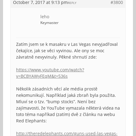
October 7, 2017 at 9:13 pm
#3800
REPLY
leho
Keymaster
Zatím jsem se k masakru v Las Vegas nevyjadřoval
čekajíce, jak se věci vyvinou. Ale ony se moc
závratně nevyvinuly. Pěkné shrnutí zde:
https://www.youtube.com/watch?
v=BCBYAWyFEqM&t=536s
Několik zásadních věcí ale média prostě
nekomunikují. Například jaká zbraň byla použita.
Mluví se o tzv. “bump stocks”. Není bez
zajímavosti, že YouTube vymazala některá videa na
toto téma napříkad (zatím) dvě z článku na webu
Red Elephants:
http://theredelephants.com/guns-used-las-vegas-