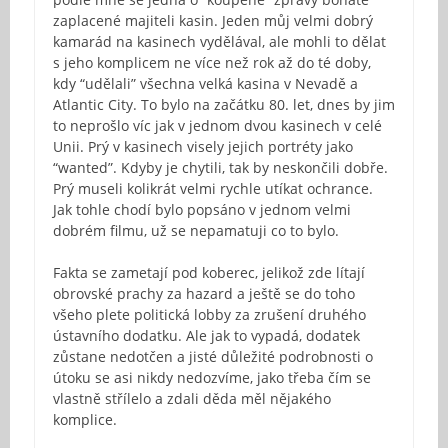
zaplacené majiteli kasin. Jeden můj velmi dobrý
kamarád na kasinech vydělával, ale mohli to dělat
s jeho komplicem ne více než rok až do té doby,
kdy “udělali” všechna velká kasina v Nevadě a
Atlantic City. To bylo na začátku 80. let, dnes by jim
to neprošlo víc jak v jednom dvou kasinech v celé
Unii. Prý v kasinech visely jejich portréty jako
“wanted”. Kdyby je chytili, tak by neskončili dobře.
Prý museli kolikrát velmi rychle utíkat ochrance.
Jak tohle chodí bylo popsáno v jednom velmi
dobrém filmu, už se nepamatuji co to bylo.
Fakta se zametají pod koberec, jelikož zde lítají
obrovské prachy za hazard a ještě se do toho
všeho plete politická lobby za zrušení druhého
ústavního dodatku. Ale jak to vypadá, dodatek
zůstane nedotčen a jisté důležité podrobnosti o
útoku se asi nikdy nedozvíme, jako třeba čím se
vlastně střílelo a zdali děda měl nějakého
komplice.