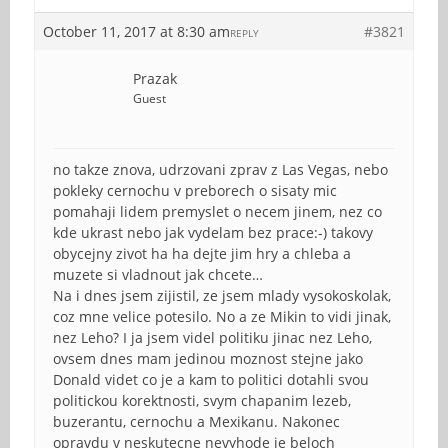
October 11, 2017 at 8:30 am
#3821
REPLY
Prazak
Guest
no takze znova, udrzovani zprav z Las Vegas, nebo
pokleky cernochu v preborech o sisaty mic
pomahaji lidem premyslet o necem jinem, nez co
kde ukrast nebo jak vydelam bez prace:-) takovy
obycejny zivot ha ha dejte jim hry a chleba a
muzete si vladnout jak chcete…
Na i dnes jsem zijistil, ze jsem mlady vysokoskolak,
coz mne velice potesilo. No a ze Mikin to vidi jinak,
nez Leho? I ja jsem videl politiku jinac nez Leho,
ovsem dnes mam jedinou moznost stejne jako
Donald videt co je a kam to politici dotahli svou
politickou korektnosti, svym chapanim lezeb,
buzerantu, cernochu a Mexikanu. Nakonec
opravdu v neskutecne nevyhode je beloch