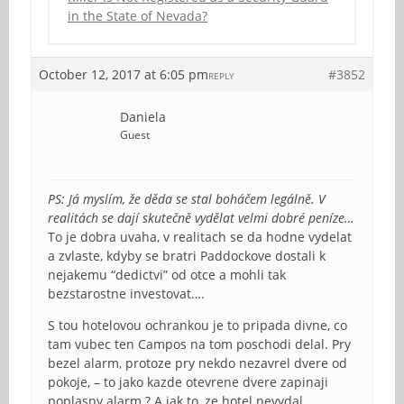
in the State of Nevada?
October 12, 2017 at 6:05 pm
#3852
REPLY
Daniela
Guest
PS: Já myslím, že děda se stal boháčem legálně. V
realitách se dají skutečně vydělat velmi dobré peníze…
To je dobra uvaha, v realitach se da hodne vydelat
a zvlaste, kdyby se bratri Paddockove dostali k
nejakemu “dedictvi” od otce a mohli tak
bezstarostne investovat….
S tou hotelovou ochrankou je to pripada divne, co
tam vubec ten Campos na tom poschodi delal. Pry
bezel alarm, protoze pry nekdo nezavrel dvere od
pokoje, – to jako kazde otevrene dvere zapinaji
poplasny alarm ? A jak to, ze hotel nevydal