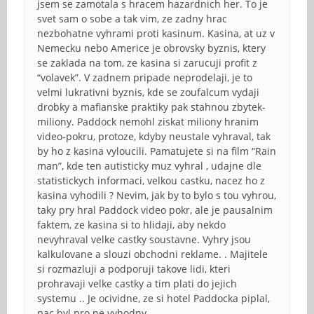
jsem se zamotala s hracem hazardnich her. To je
svet sam o sobe a tak vim, ze zadny hrac
nezbohatne vyhrami proti kasinum. Kasina, at uz v
Nemecku nebo Americe je obrovsky byznis, ktery
se zaklada na tom, ze kasina si zarucuji profit z
“volavek”. V zadnem pripade neprodelaji, je to
velmi lukrativni byznis, kde se zoufalcum vydaji
drobky a mafianske praktiky pak stahnou zbytek-
miliony. Paddock nemohl ziskat miliony hranim
video-pokru, protoze, kdyby neustale vyhraval, tak
by ho z kasina vyloucili. Pamatujete si na film “Rain
man”, kde ten autisticky muz vyhral , udajne dle
statistickych informaci, velkou castku, nacez ho z
kasina vyhodili ? Nevim, jak by to bylo s tou vyhrou,
taky pry hral Paddock video pokr, ale je pausalnim
faktem, ze kasina si to hlidaji, aby nekdo
nevyhraval velke castky soustavne. Vyhry jsou
kalkulovane a slouzi obchodni reklame. . Majitele
si rozmazluji a podporuji takove lidi, kteri
prohravaji velke castky a tim plati do jejich
systemu .. Je ocividne, ze si hotel Paddocka piplal,
pac byl pro ne vyhodny.