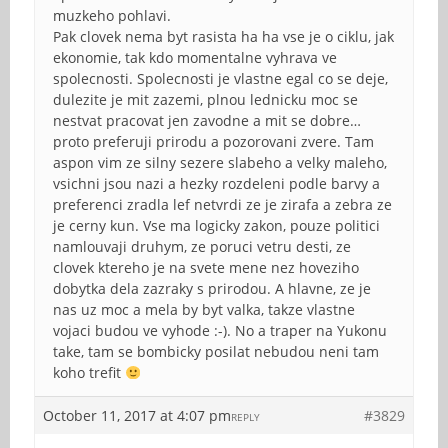
muzkeho pohlavi.
Pak clovek nema byt rasista ha ha vse je o ciklu, jak
ekonomie, tak kdo momentalne vyhrava ve
spolecnosti. Spolecnosti je vlastne egal co se deje,
dulezite je mit zazemi, plnou lednicku moc se
nestvat pracovat jen zavodne a mit se dobre…
proto preferuji prirodu a pozorovani zvere. Tam
aspon vim ze silny sezere slabeho a velky maleho,
vsichni jsou nazi a hezky rozdeleni podle barvy a
preferenci zradla lef netvrdi ze je zirafa a zebra ze
je cerny kun. Vse ma logicky zakon, pouze politici
namlouvaji druhym, ze poruci vetru desti, ze
clovek ktereho je na svete mene nez hoveziho
dobytka dela zazraky s prirodou. A hlavne, ze je
nas uz moc a mela by byt valka, takze vlastne
vojaci budou ve vyhode :-). No a traper na Yukonu
take, tam se bombicky posilat nebudou neni tam
koho trefit
October 11, 2017 at 4:07 pm
#3829
REPLY