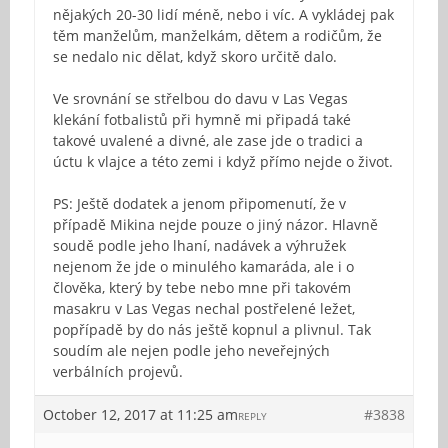
nějakých 20-30 lidí méně, nebo i víc. A vykládej pak
těm manželům, manželkám, dětem a rodičům, že
se nedalo nic dělat, když skoro určitě dalo.
Ve srovnání se střelbou do davu v Las Vegas
klekání fotbalistů při hymně mi připadá také
takové uvalené a divné, ale zase jde o tradici a
úctu k vlajce a této zemi i když přímo nejde o život.
PS: Ještě dodatek a jenom připomenutí, že v
případě Mikina nejde pouze o jiný názor. Hlavně
soudě podle jeho lhaní, nadávek a výhružek
nejenom že jde o minulého kamaráda, ale i o
člověka, který by tebe nebo mne při takovém
masakru v Las Vegas nechal postřelené ležet,
popřípadě by do nás ještě kopnul a plivnul. Tak
soudím ale nejen podle jeho neveřejných
verbálních projevů.
October 12, 2017 at 11:25 am
#3838
REPLY