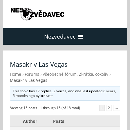
Nezvedavec
Domů
Masakr v Las Vegas
Fórum
Home
›
Forums
›
Všeobecné fórum. Zkrátka, cokoliv
›
Masakr v Las Vegas
This topic has 17 replies, 2 voices, and was last updated
8 years,
O Nezvědavci
5 months ago
by
krakatit
.
Viewing 15 posts - 1 through 15 (of 18 total)
1
2
→
Kontakt
Author
Posts