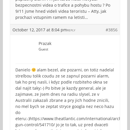
bezpecnostni videa o trafice a pohybu hostu ? Po
9/11 jsme hned videli videa teroristu – Atty, jak
prochazi vstupnim ramem na letisti…
October 12, 2017 at 8:04 pm
#3856
REPLY
Prazak
Guest
Danielo
alam bezel, ale pozarni, on totiz nadelal
strelbou tolik coudu ze se zapnul pozarni alarm,
tak ho prej nasli, i kdyz podle rozbiteho okna se
dal najit taky:-) Po bitve je kazdy general, ale je
zajimave, ze jsem dnes na radiu slysel, ze v
Australii zakazali zbrane a pry jich hodne znicili,
no mel bych se zeptat stryce googla nez neco hazu
do
eteru:-)https://www.theatlantic.com/international/archive/
gun-control/541710/ jo je to tak, uz pred dvaceti