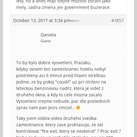
lety, no a dnes maji stejne mozstvi zbrani jako
mely, zadna zmena jen government buzerace.
October 13, 2017 at 3:34 pm
#3857
REPLY
Daniela
Guest
To by bylo dobre vysvetleni, Prazaku,
kdyby ovsem ten zamestnanec hotelu nebyl
postreleny asi 6 minut pred hlavni strelbou.
Jedine, ze by pokoj “coudil” uz pri strileni na
leteckou benzinovou nadrz, ktera je videt z
druheho okna, a kdy to cele mozna zacalo.
Vysvetleni zrejme nebude, pac dle poslednich
zprav nam pan Jezis zmizel..
Taky jsem videla video druheho svedka-
zamestnance, ktery zase prohlasuje, ze sel
kontrolovat “fire exit, ktery se neotviral” ? Proc exit ?