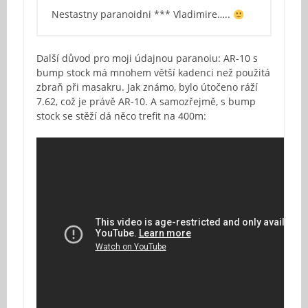
Nestastny paranoidni *** Vladimire…..
Další důvod pro moji údajnou paranoiu: AR-10 s
bump stock má mnohem větší kadenci než použitá
zbraň při masakru. Jak známo, bylo útočeno ráží
7.62, což je právě AR-10. A samozřejmě, s bump
stock se stěží dá něco trefit na 400m: