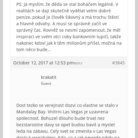
PS: Já myslím, že děda se stal boháčem legálně. V
realitách se dají skutečně vydělat velmi dobré
peníze, pokud je člověk šikovný a má trochu štěstí
a hlavně odvahy. A musí se správně začít ve
správný čas. Rovněž se nesmí zapomenout, že měl
inspiraci ve svém otci coby bankovním lupiči, takže
nakonec kdoví jak k těm milionům přišel, možná na
tom něco bude…
October 12, 2017 at 12:53 pm
#3845
REPLY
krakatit
Guest
Dost tezko se verejnost dozvi co vlastne se stalo v
Mandalay Bay. Vnitrni Las Vegas je uzavrena
spolecnost. Bohuzel dlouho bude trvat nez
bezstarostne davy se opet budou bavit a myslet
leda na zabavu. Cely svet se zmenila v Las Vegas
doslo k vyvrcholeni. Kdo, co a jak nevyjde nikdy na