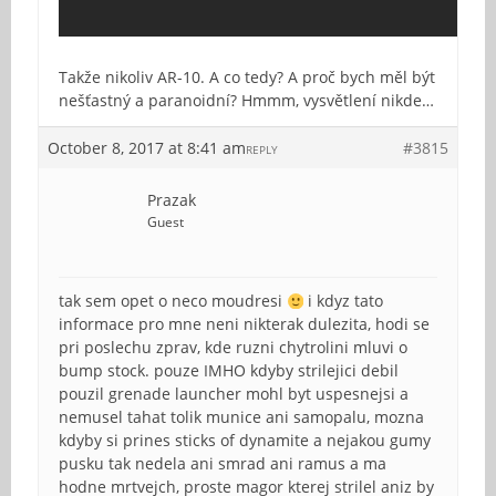
Takže nikoliv AR-10. A co tedy? A proč bych měl být
nešťastný a paranoidní? Hmmm, vysvětlení nikde…
October 8, 2017 at 8:41 am
#3815
REPLY
Prazak
Guest
tak sem opet o neco moudresi
i kdyz tato
informace pro mne neni nikterak dulezita, hodi se
pri poslechu zprav, kde ruzni chytrolini mluvi o
bump stock. pouze IMHO kdyby strilejici debil
pouzil grenade launcher mohl byt uspesnejsi a
nemusel tahat tolik munice ani samopalu, mozna
kdyby si prines sticks of dynamite a nejakou gumy
pusku tak nedela ani smrad ani ramus a ma
hodne mrtvejch, proste magor kterej strilel aniz by