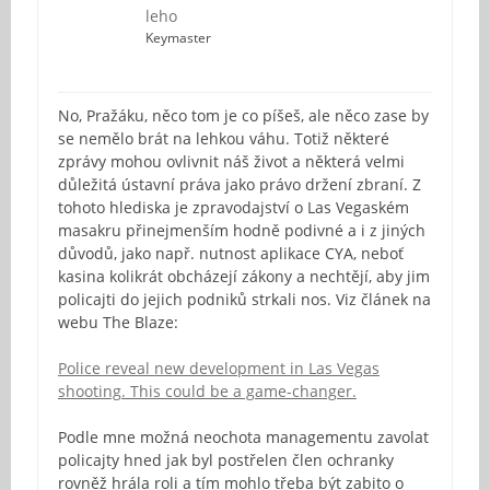
leho
Keymaster
No, Pražáku, něco tom je co píšeš, ale něco zase by
se nemělo brát na lehkou váhu. Totiž některé
zprávy mohou ovlivnit náš život a některá velmi
důležitá ústavní práva jako právo držení zbraní. Z
tohoto hlediska je zpravodajství o Las Vegaském
masakru přinejmenším hodně podivné a i z jiných
důvodů, jako např. nutnost aplikace CYA, neboť
kasina kolikrát obcházejí zákony a nechtějí, aby jim
policajti do jejich podniků strkali nos. Viz článek na
webu The Blaze:
Police reveal new development in Las Vegas
shooting. This could be a game-changer.
Podle mne možná neochota managementu zavolat
policajty hned jak byl postřelen člen ochranky
rovněž hrála roli a tím mohlo třeba být zabito o