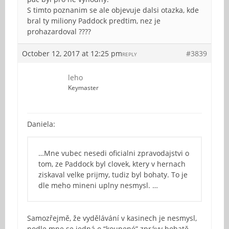
S timto poznanim se ale objevuje dalsi otazka, kde
bral ty miliony Paddock predtim, nez je
prohazardoval ????
October 12, 2017 at 12:25 pm
#3839
REPLY
leho
Keymaster
Daniela:
…Mne vubec nesedi oficialni zpravodajstvi o
tom, ze Paddock byl clovek, ktery v hernach
ziskaval velke prijmy, tudiz byl bohaty. To je
dle meho mineni uplny nesmysl. …
Samozřejmě, že vydělávání v kasinech je nesmysl,
podle mne se jedná o “koupené” zprávy bohatě