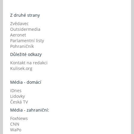
Z druhé strany
Zvědavec
Outsidermedia
Aeronet
Parlamentní listy
Pohraničník
Důležité odkazy
Kontakt na redakci
Kulisek.org
Média - domácí
iDnes
Lidovky
Česká TV
Média - zahraniční:
FoxNews
CNN
WaPo