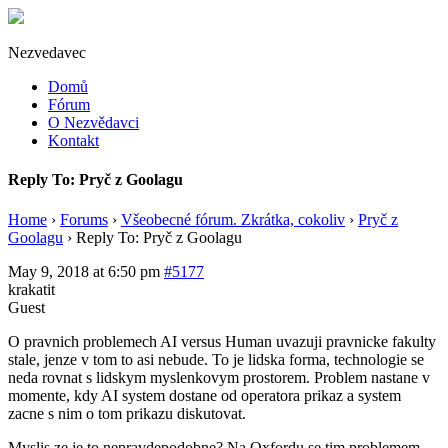
Nezvedavec
Domů
Fórum
O Nezvědavci
Kontakt
Reply To: Pryč z Goolagu
Home
›
Forums
›
Všeobecné fórum. Zkrátka, cokoliv
›
Pryč z
Goolagu
›
Reply To: Pryč z Goolagu
May 9, 2018 at 6:50 pm
#5177
krakatit
Guest
O pravnich problemech AI versus Human uvazuji pravnicke fakulty
stale, jenze v tom to asi nebude. To je lidska forma, technologie se
neda rovnat s lidskym myslenkovym prostorem. Problem nastane v
momente, kdy AI system dostane od operatora prikaz a system
zacne s nim o tom prikazu diskutovat.
Myslis ze je to nepravdepodobne? Na Oxfordu se tim problemem