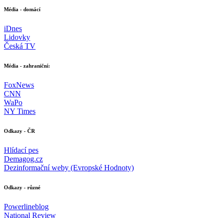
Média - domácí
iDnes
Lidovky
Česká TV
Média - zahraniční:
FoxNews
CNN
WaPo
NY Times
Odkazy - ČR
Hlídací pes
Demagog.cz
Dezinformační weby (Evropské Hodnoty)
Odkazy - různé
Powerlineblog
National Review