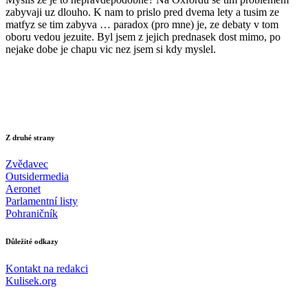
zabyvaji uz dlouho. K nam to prislo pred dvema lety a tusim ze
matfyz se tim zabyva … paradox (pro mne) je, ze debaty v tom
oboru vedou jezuite. Byl jsem z jejich prednasek dost mimo, po
nejake dobe je chapu vic nez jsem si kdy myslel.
Z druhé strany
Zvědavec
Outsidermedia
Aeronet
Parlamentní listy
Pohraničník
Důležité odkazy
Kontakt na redakci
Kulisek.org