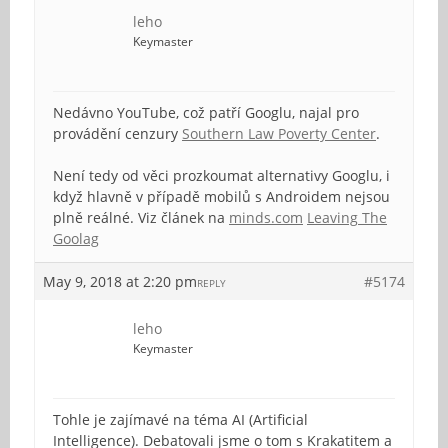
leho
Keymaster
Nedávno YouTube, což patří Googlu, najal pro
provádění cenzury
Southern Law Poverty Center
.
Není tedy od věci prozkoumat alternativy Googlu, i
když hlavně v případě mobilů s Androidem nejsou
plně reálné. Viz článek na
minds.com
Leaving The
Goolag
May 9, 2018 at 2:20 pm
#5174
REPLY
leho
Keymaster
Tohle je zajímavé na téma AI (Artificial
Intelligence). Debatovali jsme o tom s Krakatitem a