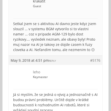
krakatit
Guest
Setkal jsem se s aktivitou AI davno jeste kdyz jsem
slouzil … v systemu BGM vytvorilo si to vlastni
namer … coz v pripade AGM-129 bylo dost
ryzikovy…. vysledek neznam, ale obavy byly! Proto
muj nazor na AI je takovy ze dojde casem k fuzy
cloveka a AI. Nefandim tomu, ale nezmenim to 🙂
May 9, 2018 at 4:51 pm
#5176
REPLY
leho
Keymaster
Já si myslím, že se jedná o vývoj a jednoznačně s AI
budou právní problémy. Určitě dojde v krátké
budoucnosti k rozhodnutím AI robotů, které si
vyžádají soudní procesy.