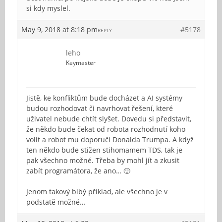
si kdy myslel.
May 9, 2018 at 8:18 pm
#5178
REPLY
leho
Keymaster
Jistě, ke konfliktům bude docházet a AI systémy
budou rozhodovat či navrhovat řešení, které
uživatel nebude chtít slyšet. Dovedu si představit,
že někdo bude čekat od robota rozhodnutí koho
volit a robot mu doporučí Donalda Trumpa. A když
ten někdo bude stižen stihomamem TDS, tak je
pak všechno možné. Třeba by mohl jít a zkusit
zabít programátora, že ano… 🙂
Jenom takový blbý příklad, ale všechno je v
podstatě možné…