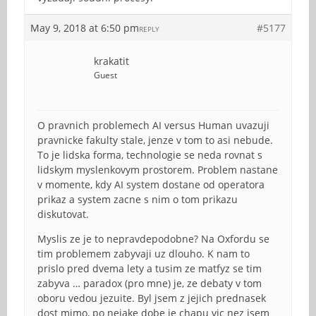
May 9, 2018 at 6:50 pm
#5177
REPLY
krakatit
Guest
O pravnich problemech AI versus Human uvazuji
pravnicke fakulty stale, jenze v tom to asi nebude.
To je lidska forma, technologie se neda rovnat s
lidskym myslenkovym prostorem. Problem nastane
v momente, kdy AI system dostane od operatora
prikaz a system zacne s nim o tom prikazu
diskutovat.
Myslis ze je to nepravdepodobne? Na Oxfordu se
tim problemem zabyvaji uz dlouho. K nam to
prislo pred dvema lety a tusim ze matfyz se tim
zabyva … paradox (pro mne) je, ze debaty v tom
oboru vedou jezuite. Byl jsem z jejich prednasek
dost mimo, po nejake dobe je chapu vic nez jsem