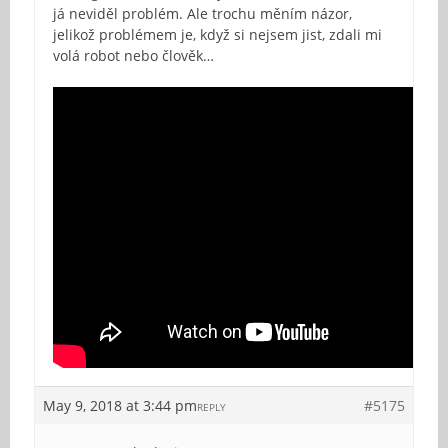
já neviděl problém. Ale trochu měním názor,
jelikož problémem je, když si nejsem jist, zdali mi
volá robot nebo člověk…
May 9, 2018 at 3:44 pm
#5175
REPLY