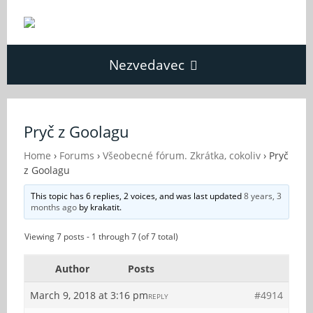
Nezvedavec
Domů
Pryč z Goolagu
Fórum
Home
›
Forums
›
Všeobecné fórum. Zkrátka, cokoliv
›
Pryč
z Goolagu
This topic has 6 replies, 2 voices, and was last updated
8 years, 3
O Nezvědavci
months ago
by
krakatit
.
Viewing 7 posts - 1 through 7 (of 7 total)
Kontakt
Author
Posts
March 9, 2018 at 3:16 pm
#4914
REPLY