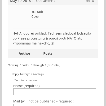
May 10, 2018 at 6:02 am
#5181
REPLY
krakatit
Guest
HAHA! dobrej priklad. Ted jsem sledoval bolseviky
po Praze protestujici (rvouci) proti NATO atd.
Pripominaji me nekoho, :)!
Author
Posts
Viewing 7 posts - 1 through 7 (of 7 total)
Reply To: Pryč z Goolagu
Your information:
Name (required):
Mail (will not be published) (required):