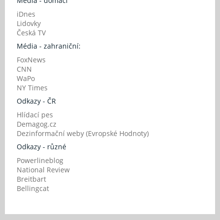
Média - domácí
iDnes
Lidovky
Česká TV
Média - zahraniční:
FoxNews
CNN
WaPo
NY Times
Odkazy - ČR
Hlídací pes
Demagog.cz
Dezinformační weby (Evropské Hodnoty)
Odkazy - různé
Powerlineblog
National Review
Breitbart
Bellingcat