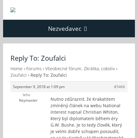
Nezvedavec
Domů
Reply To: Zoufalci
Fórum
Home
›
Forums
›
Všeobecné fórum. Zkrátka, cokoliv
›
Zoufalci
›
Reply To: Zoufalci
September 9, 2018 at 1:09 pm
#5466
O Nezvědavci
leho
Nutno zdůraznit, že Krakatitem
Keymaster
zmíněný článek na webu National
Kontakt
Interest napsal Christian Whiton,
který byl diplomatem během éry
G.W. Bushe. Je to tedy člověk, který
je velmi dobře schopen posoudit,
co se to vlastně v té Washingtonské