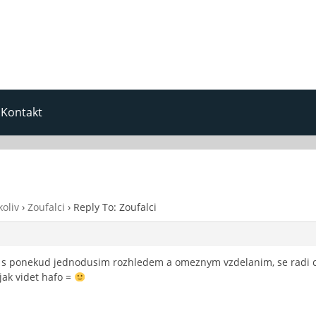
Kontakt
oliv
›
Zoufalci
›
Reply To: Zoufalci
di s ponekud jednodusim rozhledem a omeznym vzdelanim, se radi 
 jak videt hafo =