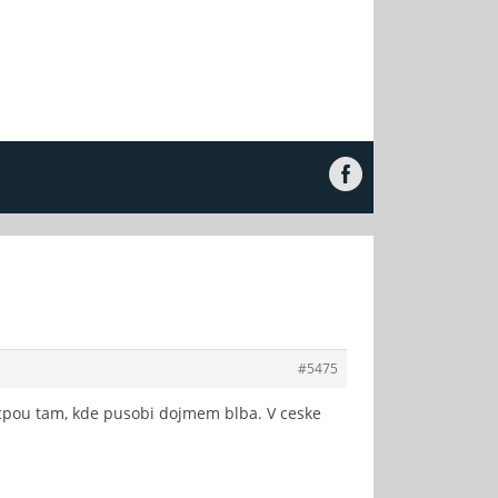
#5475
cpou tam, kde pusobi dojmem blba. V ceske