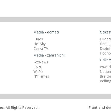
Média - domácí
Odkazy
iDnes
Hlídac
Lidovky
Demag
Česká TV
Dezinf
Hodnot
Média - zahraniční:
Odkazy
FoxNews
CNN
Powerl
WaPo
Nation
NY Times
Breitb
Bellin
avec. All Rights Reserved.
Front-end de