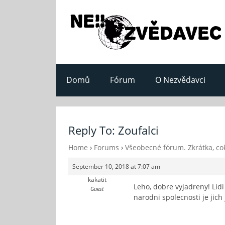
Domů
Fórum
O Nezvědavci
Reply To: Zoufalci
Home
›
Forums
›
Všeobecné fórum. Zkrátka, cok
September 10, 2018 at 7:07 am
kakatit
Leho, dobre vyjadreny! Li
Guest
narodni spolecnosti je jich