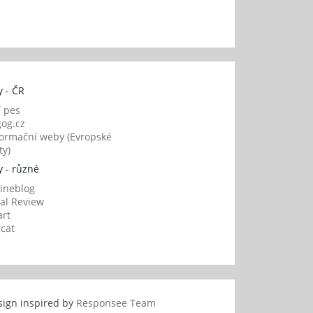
 - ČR
í pes
og.cz
ormační weby (Evropské
y)
 - různé
ineblog
al Review
art
gcat
sign inspired by
Responsee Team